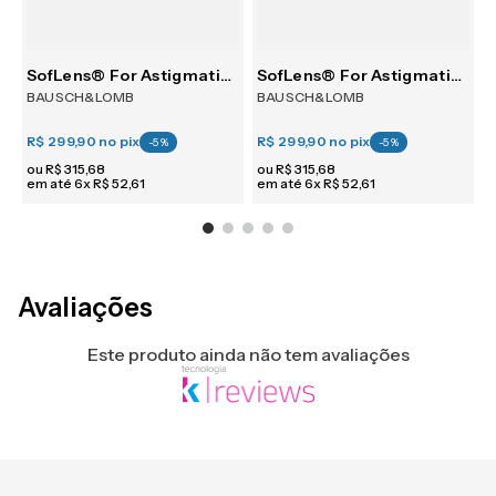
m 6
SofLens® For Astigmatism 6
SofLens® For Astigmatism 6
BAUSCH&LOMB
BAUSCH&LOMB
R$ 299,90
no pix
R$ 299,90
no pix
R
-
5
%
-
5
%
ou
R$
315
,
68
ou
R$
315
,
68
em até
6
x
R$
52
,
61
em até
6
x
R$
52
,
61
e
Avaliações
Este produto ainda não tem avaliações