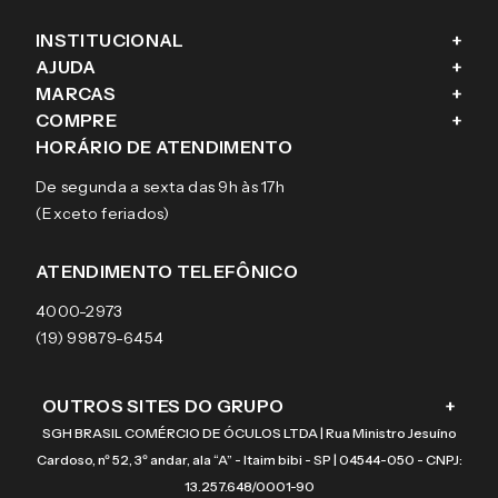
INSTITUCIONAL
+
AJUDA
+
Fale conosco
MARCAS
+
Blog
Como comprar
COMPRE
+
Sobre a eÓtica
Trocas e Devoluções
Ray-Ban
HORÁRIO DE ATENDIMENTO
Segurança
Entregas
Oakley
Óculos de grau
De segunda a sexta das 9h às 17h
Aviso de privacidade
Pagamentos
Tecnol
Óculos de sol
(Exceto feriados)
Termos e condições de uso
Garantias
Arnette
Lentes de contato
Meus pedidos
Vogue
Promoção
ATENDIMENTO TELEFÔNICO
Burberry
Coach
4000-2973
(19) 99879-6454
OUTROS SITES DO GRUPO
+
SGH BRASIL COMÉRCIO DE ÓCULOS LTDA | Rua Ministro Jesuíno
Cardoso, nº 52, 3º andar, ala “A” - Itaim bibi - SP | 04544-050 - CNPJ:
13.257.648/0001-90