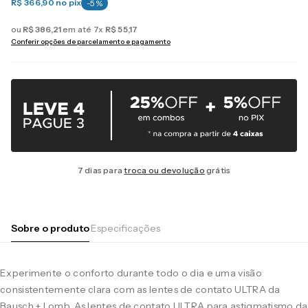
R$ 366,90
no pix
-
5
%
ou
R$
386
,
21
em até
7
x
R$
55
,
17
Conferir opções de parcelamento e pagamento
7 dias para
troca ou devolução
grátis
Sobre o produto
Especificações
Experimente o conforto durante todo o dia e uma visão
consistentemente clara com as lentes de contato ULTRA da
Bausch + Lomb. As lentes de contato ULTRA para astigmatismo da