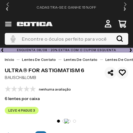
OS
CADASTRA-SE E GANHE 15%OFF
Encontre o óculos perfeito para você
ESQUENTA 08/08 • 20% EXTRA COM O CUPOM ESQUENTA
Lentes De Contato
Lentes De Contato
Lentes De Cont
ULTRA® FOR ASTIGMATISM 6
BAUSCH&LOMB
nenhuma avaliação
6
lentes por caixa
LEVE 4 PAGUE 3