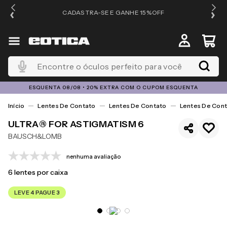
OS
CADASTRA-SE E GANHE 15%OFF
Encontre o óculos perfeito para você
ESQUENTA 08/08 • 20% EXTRA COM O CUPOM ESQUENTA
Lentes De Contato
Lentes De Contato
Lentes De Cont
ULTRA® FOR ASTIGMATISM 6
BAUSCH&LOMB
nenhuma avaliação
6
lentes por caixa
LEVE 4 PAGUE 3