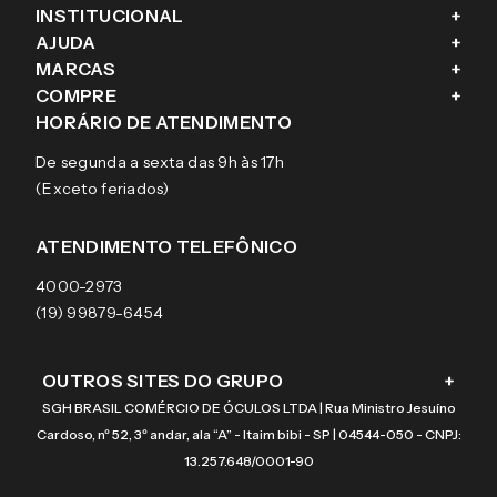
INSTITUCIONAL
+
AJUDA
+
Fale conosco
MARCAS
+
Blog
Como comprar
COMPRE
+
Sobre a eÓtica
Trocas e Devoluções
Ray-Ban
HORÁRIO DE ATENDIMENTO
Segurança
Entregas
Oakley
Óculos de grau
De segunda a sexta das 9h às 17h
Aviso de privacidade
Pagamentos
Tecnol
Óculos de sol
(Exceto feriados)
Termos e condições de uso
Garantias
Arnette
Lentes de contato
Meus pedidos
Vogue
Promoção
ATENDIMENTO TELEFÔNICO
Burberry
Coach
4000-2973
(19) 99879-6454
OUTROS SITES DO GRUPO
+
SGH BRASIL COMÉRCIO DE ÓCULOS LTDA | Rua Ministro Jesuíno
Cardoso, nº 52, 3º andar, ala “A” - Itaim bibi - SP | 04544-050 - CNPJ:
13.257.648/0001-90