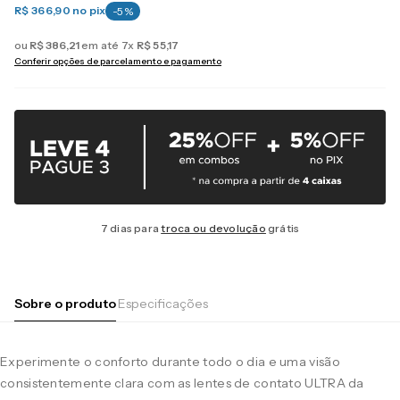
R$ 366,90
no pix
-
5
%
ou
R$
386
,
21
em até
7
x
R$
55
,
17
Conferir opções de parcelamento e pagamento
7 dias para
troca ou devolução
grátis
Sobre o produto
Especificações
Experimente o conforto durante todo o dia e uma visão
consistentemente clara com as lentes de contato ULTRA da