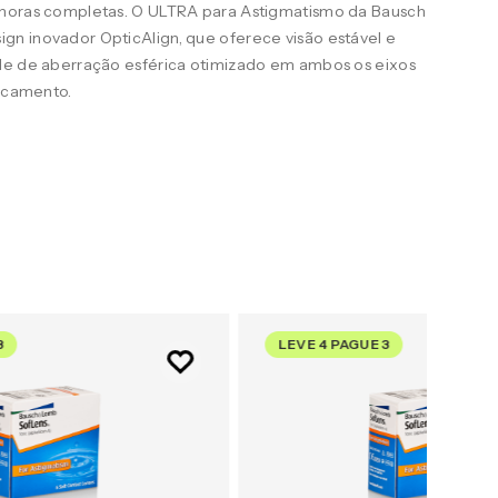
 horas completas. O ULTRA para Astigmatismo da Bausch
n inovador OpticAlign, que oferece visão estável e
le de aberração esférica otimizado em ambos os eixos
uscamento.
3
LEVE 4 PAGUE 3