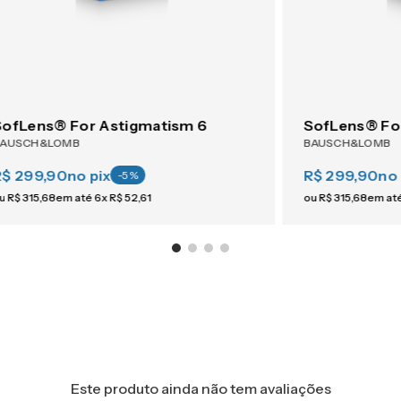
SofLens® For Astigmatism 6
SofLens® Fo
BAUSCH&LOMB
BAUSCH&LOMB
R$ 299,90
no pix
R$ 299,90
no 
-
5
%
u
R$
315
,
68
em até
6
x
R$
52
,
61
ou
R$
315
,
68
em at
Este produto ainda não tem avaliações