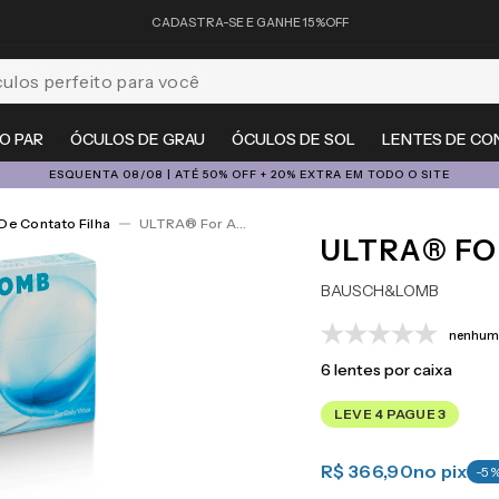
CADASTRA-SE E GANHE 15%OFF
feito para você
O PAR
ÓCULOS DE GRAU
ÓCULOS DE SOL
LENTES DE CO
ESQUENTA 08/08 | ATÉ 50% OFF + 20% EXTRA EM TODO O SITE
De Contato Filha
ULTRA® For Astigmatism 6
ULTRA® FO
BAUSCH&LOMB
nenhuma
6
lentes por caixa
LEVE 4 PAGUE 3
R$ 366,90
no pix
-
5