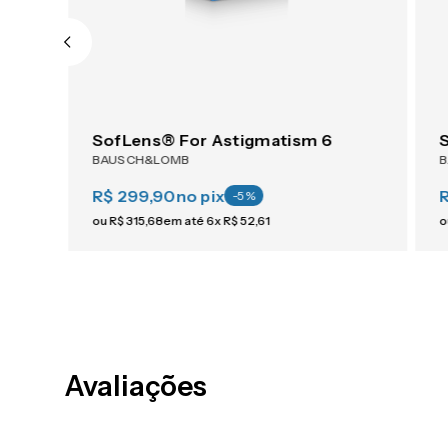
ACUVUE® OASYS 1-Day For Astigmatism 30
SofLens® For Astigmatism 6
BAUSCH&LOMB
R$ 299,90
no pix
-
5
%
ou
R$
315
,
68
em até
6
x
R$
52
,
61
o
Avaliações