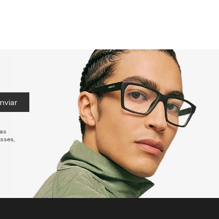
nviar
tas
esses,