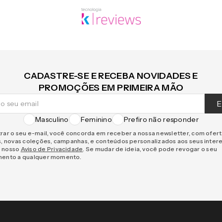
CADASTRE-SE E RECEBA NOVIDADES E
PROMOÇÕES EM PRIMEIRA MÃO
E
Masculino
Feminino
Prefiro não responder
rar o seu e-mail, você concorda em receber a nossa newsletter, com ofer
s, novas coleções, campanhas, e conteúdos personalizados aos seus inter
 nosso
Aviso de Privacidade
. Se mudar de ideia, você pode revogar o seu
mento a qualquer momento.