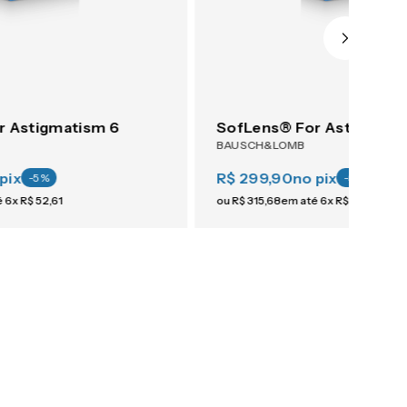
r Astigmatism 6
SofLens® For Astigmati
BAUSCH&LOMB
pix
R$ 299,90
no pix
-
5
%
-
5
%
é
6
x
R$
52
,
61
ou
R$
315
,
68
em até
6
x
R$
52
,
61