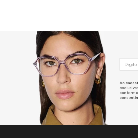
Ao cadast
exclusiva
conforme
consenti