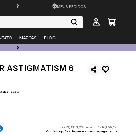
FRETE GRÁTIS EM TODO O SITE
MEUS PEDIDOS
NTATO
MARCAS
BLOG
ÓCULOS DE GRAU, SOL E LENTES COM ATÉ 50% OFF + 20% EXTRA
R ASTIGMATISM 6
 avaliação
ou
R$
386
,
21
em até
7
x
R$
55
,
17
%
Conferir opções de parcelamento e pagamento