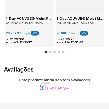
30
1-Day ACUVUE® Moist For Astigmatism 30
1-Day ACUVUE® Moist Multifocal 30
JOHNSON AND JOHNSON
JOHNSON AND JOHNSON
R$ 282,97
no pix
R$ 318,53
no pix
R
-
5
%
-
5
%
ou
R$
297
,
86
ou
R$
335
,
29
em até
5
x
R$
59
,
57
em até
6
x
R$
55
,
88
e
Avaliações
Este produto ainda não tem avaliações