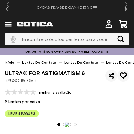
OS
CADASTRA-SE E GANHE 15%OFF
Encontre o óculos perfeito para você
08/08 •ATÉ 50% OFF + 25% EXTRA EM TODO SITE
Lentes De Contato
Lentes De Contato
Lentes De Cont
ULTRA® FOR ASTIGMATISM 6
BAUSCH&LOMB
nenhuma avaliação
6
lentes por caixa
LEVE 4 PAGUE 3