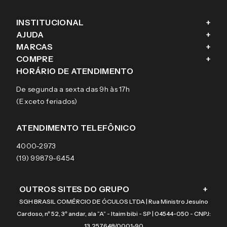
INSTITUCIONAL
+
AJUDA
+
Fale conosco
MARCAS
+
Blog
Como comprar
COMPRE
+
Sobre a eÓtica
Trocas e Devoluções
Ray-Ban
HORÁRIO DE ATENDIMENTO
Segurança
Entregas
Oakley
Óculos de grau
De segunda a sexta das 9h às 17h
Aviso de privacidade
Pagamentos
Tecnol
Óculos de sol
(Exceto feriados)
Termos e condições de uso
Garantias
Arnette
Lentes de contato
Meus pedidos
Vogue
Promoção
ATENDIMENTO TELEFÔNICO
Burberry
Coach
4000-2973
(19) 99879-6454
OUTROS SITES DO GRUPO
+
SGH BRASIL COMÉRCIO DE ÓCULOS LTDA | Rua Ministro Jesuíno
Cardoso, nº 52, 3º andar, ala “A” - Itaim bibi - SP | 04544-050 - CNPJ:
13.257.648/0001-90