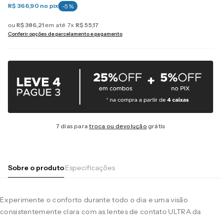
R$ 366,90
no pix
-
5
%
ou
R$
386
,
21
em até
7
x
R$
55
,
17
Conferir opções de parcelamento e pagamento
7 dias para
troca ou devolução
grátis
Sobre o produto
Especificações
Experimente o conforto durante todo o dia e uma visão
consistentemente clara com as lentes de contato ULTRA da