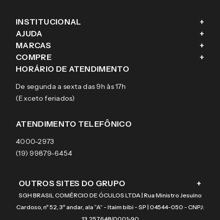
INSTITUCIONAL
+
AJUDA
+
Fale conosco
MARCAS
+
Blog
Como comprar
COMPRE
+
Sobre a eÓtica
Trocas e Devoluções
Ray-Ban
HORÁRIO DE ATENDIMENTO
Segurança
Entregas
Oakley
Óculos de grau
De segunda a sexta das 9h às 17h
Aviso de privacidade
Pagamentos
Tecnol
Óculos de sol
(Exceto feriados)
Termos e condições de uso
Garantias
Arnette
Lentes de contato
Meus pedidos
Vogue
Promoção
ATENDIMENTO TELEFÔNICO
Burberry
Coach
4000-2973
(19) 99879-6454
OUTROS SITES DO GRUPO
+
SGH BRASIL COMÉRCIO DE ÓCULOS LTDA | Rua Ministro Jesuíno
Cardoso, nº 52, 3º andar, ala “A” - Itaim bibi - SP | 04544-050 - CNPJ:
13.257.648/0001-90