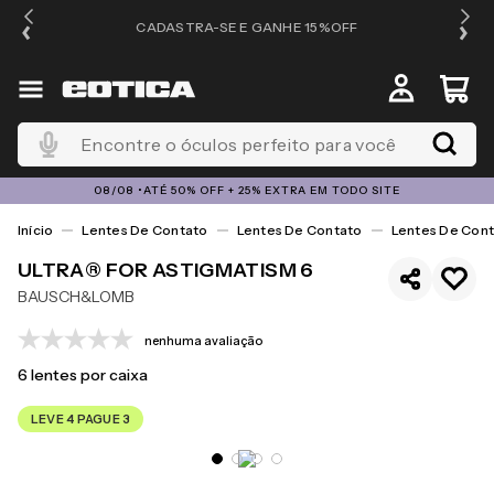
OS
CADASTRA-SE E GANHE 15%OFF
Encontre o óculos perfeito para você
08/08 •ATÉ 50% OFF + 25% EXTRA EM TODO SITE
Lentes De Contato
Lentes De Contato
Lentes De Cont
ULTRA® FOR ASTIGMATISM 6
BAUSCH&LOMB
nenhuma avaliação
6
lentes por caixa
LEVE 4 PAGUE 3