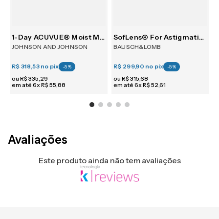
30
1-Day ACUVUE® Moist Multifocal 30
SofLens® For Astigmatism 6
JOHNSON AND JOHNSON
BAUSCH&LOMB
R$ 318,53
no pix
R$ 299,90
no pix
R
-
5
%
-
5
%
ou
R$
335
,
29
ou
R$
315
,
68
em até
6
x
R$
55
,
88
em até
6
x
R$
52
,
61
e
Avaliações
Este produto ainda não tem avaliações