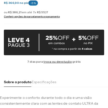
R$ 366,90
no pix
-
5
%
ou
R$
386
,
21
em até
7
x
R$
55
,
17
Conferir opções de parcelamento e pagamento
7 dias para
troca ou devolução
grátis
Sobre o produto
Especificações
Experimente o conforto durante todo o dia e uma visão
consistentemente clara com as lentes de contato ULTRA da