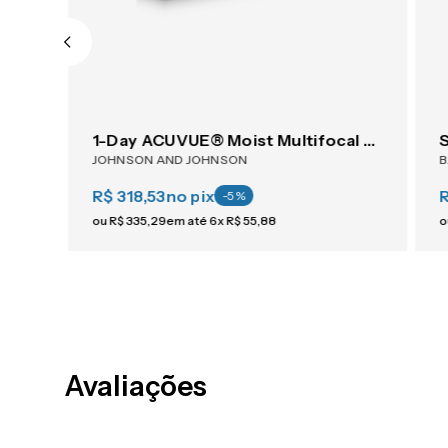
AIR OPTIX® Plus HydraGlyde® Multifocal 6
1-Day ACUVUE® Moist Multifocal 30
JOHNSON AND JOHNSON
R$ 318,53
no pix
-
5
%
ou
R$
335
,
29
em até
6
x
R$
55
,
88
o
Avaliações