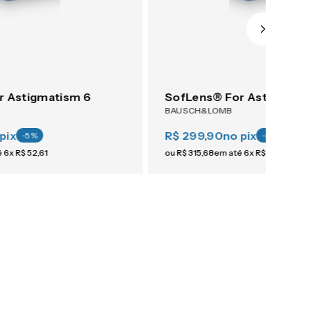
r Astigmatism 6
SofLens® For Astigmati
BAUSCH&LOMB
pix
R$ 299,90
no pix
-
5
%
-
5
%
é
6
x
R$
52
,
61
ou
R$
315
,
68
em até
6
x
R$
52
,
61