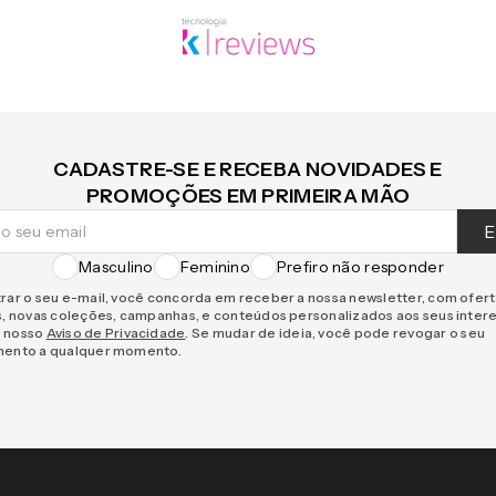
CADASTRE-SE E RECEBA NOVIDADES E
PROMOÇÕES EM PRIMEIRA MÃO
E
Masculino
Feminino
Prefiro não responder
rar o seu e-mail, você concorda em receber a nossa newsletter, com ofer
s, novas coleções, campanhas, e conteúdos personalizados aos seus inter
 nosso
Aviso de Privacidade
. Se mudar de ideia, você pode revogar o seu
mento a qualquer momento.