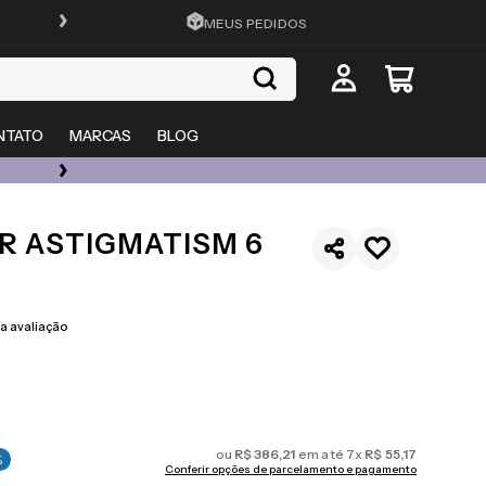
FRETE GRÁTIS EM TODO O SITE
MEUS PEDIDOS
NTATO
MARCAS
BLOG
ÓCULOS DE GRAU, SOL E LENTES COM ATÉ 50% OFF + 20% EXTRA
R ASTIGMATISM 6
 avaliação
ou
R$
386
,
21
em até
7
x
R$
55
,
17
%
Conferir opções de parcelamento e pagamento