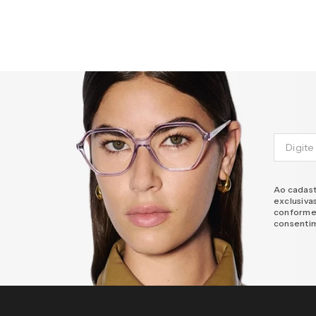
Ao cadast
exclusiva
conforme
consenti