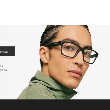
nviar
tas
esses,