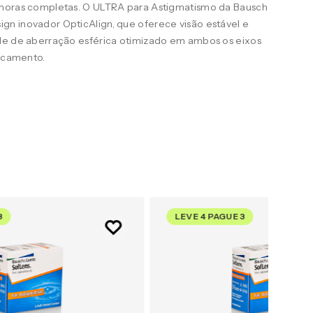
 horas completas. O ULTRA para Astigmatismo da Bausch
n inovador OpticAlign, que oferece visão estável e
le de aberração esférica otimizado em ambos os eixos
uscamento.
3
LEVE 4 PAGUE 3