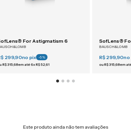
SofLens® For Astigmatism 6
SofLens® Fo
BAUSCH&LOMB
BAUSCH&LOMB
R$ 299,90
no pix
R$ 299,90
no 
-
5
%
u
R$
315
,
68
em até
6
x
R$
52
,
61
ou
R$
315
,
68
em at
Este produto ainda não tem avaliações