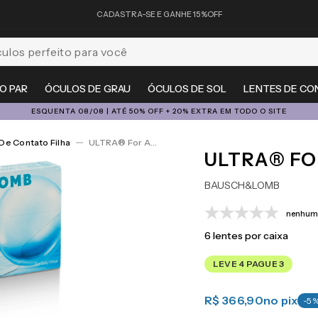
CADASTRA-SE E GANHE 15%OFF
feito para você
O PAR
ÓCULOS DE GRAU
ÓCULOS DE SOL
LENTES DE CO
ESQUENTA 08/08 | ATÉ 50% OFF + 20% EXTRA EM TODO O SITE
De Contato Filha
ULTRA® For Astigmatism 6
ULTRA® FO
BAUSCH&LOMB
nenhuma
6
lentes por caixa
LEVE 4 PAGUE 3
R$ 366,90
no pix
-
5