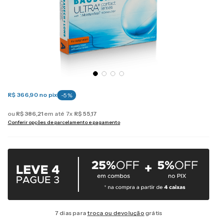
R$ 366,90
no pix
-
5
%
ou
R$
386
,
21
em até
7
x
R$
55
,
17
Conferir opções de parcelamento e pagamento
7 dias para
troca ou devolução
grátis