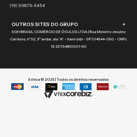
Coach
4000-2973
(19) 99879-6454
OUTROS SITES DO GRUPO
+
SGH BRASIL COMÉRCIO DE ÓCULOS LTDA | Rua Ministro Jesuíno
Cardoso, nº 52, 3º andar, ala “A” - Itaim bibi - SP | 04544-050 - CNPJ:
13.257.648/0001-90
Eótica © 2025 | Todos os direitos reservados
Termos mais buscados
Termos mais buscados