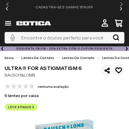
OS
CADASTRA-SE E GANHE 15%OFF
Encontre o óculos perfeito para você
ESQUENTA 08/08 • 20% EXTRA COM O CUPOM ESQUENTA
Lentes De Contato
Lentes De Contato
Lentes De Cont
ULTRA® FOR ASTIGMATISM 6
BAUSCH&LOMB
nenhuma avaliação
6
lentes por caixa
LEVE 4 PAGUE 3