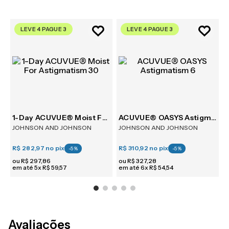
LEVE 4 PAGUE 3
LEVE 4 PAGUE 3
30
1-Day ACUVUE® Moist For Astigmatism 30
ACUVUE® OASYS Astigmatism 6
JOHNSON AND JOHNSON
JOHNSON AND JOHNSON
R$ 282,97
no pix
R$ 310,92
no pix
R
-
5
%
-
5
%
ou
R$
297
,
86
ou
R$
327
,
28
em até
5
x
R$
59
,
57
em até
6
x
R$
54
,
54
e