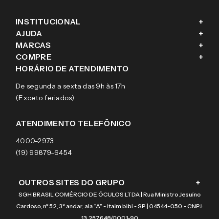
INSTITUCIONAL
+
AJUDA
+
Fale conosco
MARCAS
+
Blog
Como comprar
COMPRE
+
Sobre a eÓtica
Trocas e Devoluções
Ray-Ban
HORÁRIO DE ATENDIMENTO
Segurança
Entregas
Oakley
Óculos de grau
De segunda a sexta das 9h às 17h
Aviso de privacidade
Pagamentos
Tecnol
Óculos de sol
(Exceto feriados)
Termos e condições de uso
Garantias
Arnette
Lentes de contato
Meus pedidos
Vogue
Promoção
ATENDIMENTO TELEFÔNICO
Burberry
Coach
4000-2973
(19) 99879-6454
OUTROS SITES DO GRUPO
+
SGH BRASIL COMÉRCIO DE ÓCULOS LTDA | Rua Ministro Jesuíno
Cardoso, nº 52, 3º andar, ala “A” - Itaim bibi - SP | 04544-050 - CNPJ:
13.257.648/0001-90