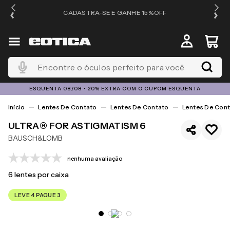
OS
CADASTRA-SE E GANHE 15%OFF
Encontre o óculos perfeito para você
ESQUENTA 08/08 • 20% EXTRA COM O CUPOM ESQUENTA
Lentes De Contato
Lentes De Contato
Lentes De Cont
ULTRA® FOR ASTIGMATISM 6
BAUSCH&LOMB
nenhuma avaliação
6
lentes por caixa
LEVE 4 PAGUE 3