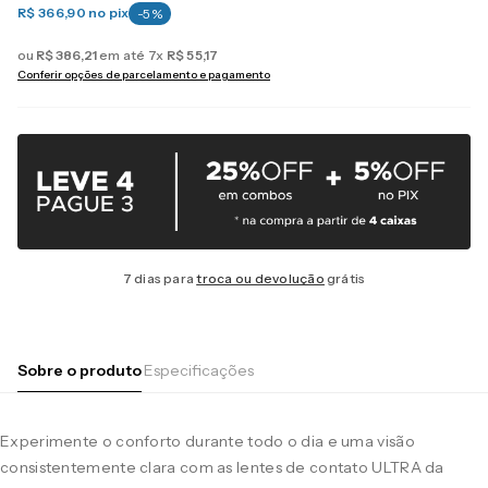
R$ 366,90
no pix
-
5
%
ou
R$
386
,
21
em até
7
x
R$
55
,
17
Conferir opções de parcelamento e pagamento
7 dias para
troca ou devolução
grátis
Sobre o produto
Especificações
Experimente o conforto durante todo o dia e uma visão
consistentemente clara com as lentes de contato ULTRA da