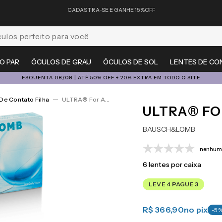
CADASTRA-SE E GANHE 15%OFF
feito para você
O PAR
ÓCULOS DE GRAU
ÓCULOS DE SOL
LENTES DE CO
ESQUENTA 08/08 | ATÉ 50% OFF + 20% EXTRA EM TODO O SITE
De Contato Filha
ULTRA® For Astigmatism 6
ULTRA® FO
BAUSCH&LOMB
nenhuma
6
lentes por caixa
LEVE 4 PAGUE 3
R$ 366,90
no pix
-
5