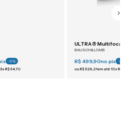
ULTRA® Multifocal 6
BAUSCH&LOMB
pix
R$ 499,90
no pix
-
5
%
-
5
%
3
x
R$
54
,
70
ou
R$
526
,
21
em até
10
x
R$
52
,
62