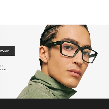
nviar
tas
esses,