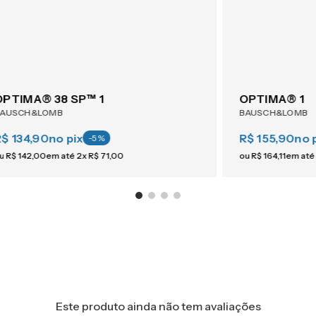
OPTIMA® 38 SP™ 1
OPTIMA® 1
BAUSCH&LOMB
BAUSCH&LOMB
R$ 134,90
no pix
R$ 155,90
no 
-
5
%
u
R$
142
,
00
em até
2
x
R$
71
,
00
ou
R$
164
,
11
em até
Este produto ainda não tem avaliações