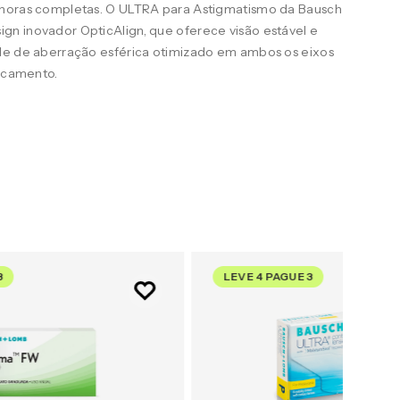
 horas completas. O ULTRA para Astigmatismo da Bausch
n inovador OpticAlign, que oferece visão estável e
le de aberração esférica otimizado em ambos os eixos
uscamento.
3
LEVE 4 PAGUE 3