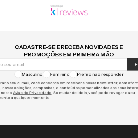
CADASTRE-SE E RECEBA NOVIDADES E
PROMOÇÕES EM PRIMEIRA MÃO
E
Masculino
Feminino
Prefiro não responder
rar o seu e-mail, você concorda em receber a nossa newsletter, com ofer
s, novas coleções, campanhas, e conteúdos personalizados aos seus inter
 nosso
Aviso de Privacidade
. Se mudar de ideia, você pode revogar o seu
mento a qualquer momento.