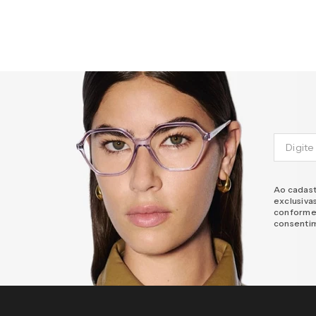
Ao cadast
exclusiva
conforme
consenti