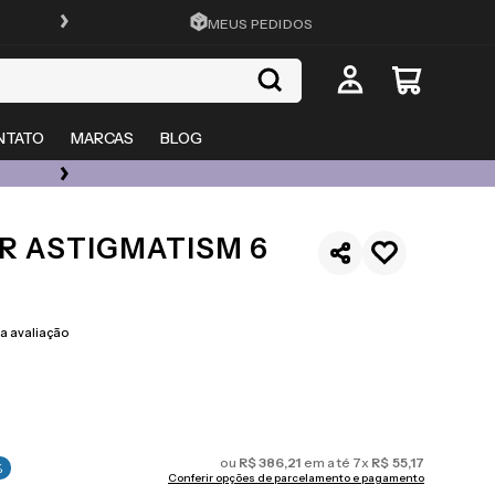
FRETE GRÁTIS EM TODO O SITE
MEUS PEDIDOS
NTATO
MARCAS
BLOG
ÓCULOS DE GRAU, SOL E LENTES COM ATÉ 50% OFF + 20% EXTRA
R ASTIGMATISM 6
 avaliação
ou
R$
386
,
21
em até
7
x
R$
55
,
17
%
Conferir opções de parcelamento e pagamento