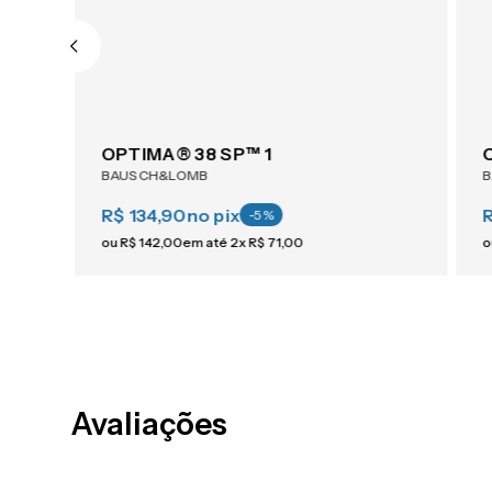
OPTIMA® 38 SP™ 1
BAUSCH&LOMB
R$ 134,90
no pix
-
5
%
ou
R$
142
,
00
em até
2
x
R$
71
,
00
o
Avaliações