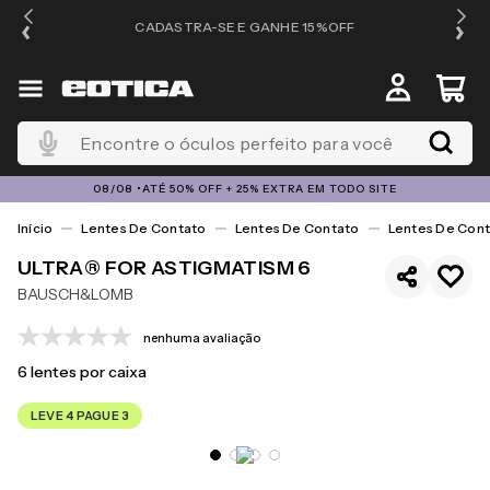
OS
CADASTRA-SE E GANHE 15%OFF
Encontre o óculos perfeito para você
08/08 •ATÉ 50% OFF + 25% EXTRA EM TODO SITE
Lentes De Contato
Lentes De Contato
Lentes De Cont
ULTRA® FOR ASTIGMATISM 6
BAUSCH&LOMB
nenhuma avaliação
6
lentes por caixa
LEVE 4 PAGUE 3