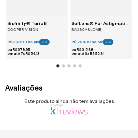
30
Biofinity® Toric 6
SofLens® For Astigmatism 6
COOPER VISION
BAUSCH&LOMB
R$ 360,00
no pix
R$ 299,90
no pix
R
-
5
%
-
5
%
ou
R$
378
,
95
ou
R$
315
,
68
em até
7
x
R$
54
,
13
em até
6
x
R$
52
,
61
e
Avaliações
Este produto ainda não tem avaliações