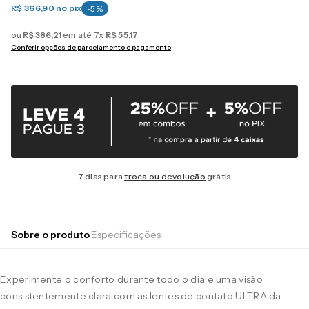
R$ 366,90
no pix
-
5
%
ou
R$
386
,
21
em até
7
x
R$
55
,
17
Conferir opções de parcelamento e pagamento
7 dias para
troca ou devolução
grátis
Sobre o produto
Especificações
Experimente o conforto durante todo o dia e uma visão
consistentemente clara com as lentes de contato ULTRA da