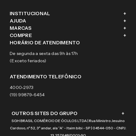
INSTITUCIONAL
+
AJUDA
+
Fale conosco
MARCAS
+
Blog
Como comprar
COMPRE
+
Sobre a eÓtica
Trocas e Devoluções
Ray-Ban
HORÁRIO DE ATENDIMENTO
Segurança
Entregas
Oakley
Óculos de grau
De segunda a sexta das 9h às 17h
Aviso de privacidade
Pagamentos
Tecnol
Óculos de sol
(Exceto feriados)
Termos e condições de uso
Garantias
Arnette
Lentes de contato
Meus pedidos
Vogue
Promoção
ATENDIMENTO TELEFÔNICO
Burberry
Coach
4000-2973
(19) 99879-6454
OUTROS SITES DO GRUPO
+
SGH BRASIL COMÉRCIO DE ÓCULOS LTDA | Rua Ministro Jesuíno
Cardoso, nº 52, 3º andar, ala “A” - Itaim bibi - SP | 04544-050 - CNPJ:
13.257.648/0001-90