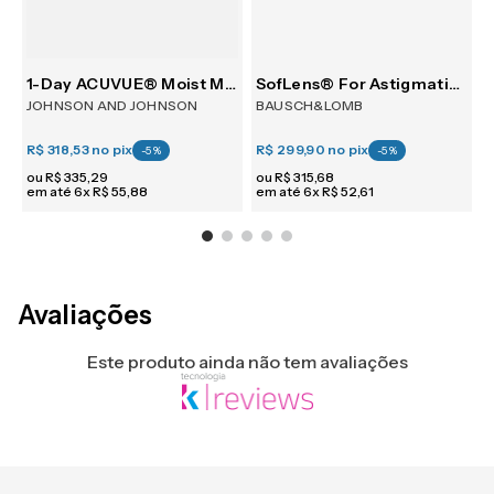
30
1-Day ACUVUE® Moist Multifocal 30
SofLens® For Astigmatism 6
JOHNSON AND JOHNSON
BAUSCH&LOMB
R$ 318,53
no pix
R$ 299,90
no pix
R
-
5
%
-
5
%
ou
R$
335
,
29
ou
R$
315
,
68
em até
6
x
R$
55
,
88
em até
6
x
R$
52
,
61
e
Avaliações
Este produto ainda não tem avaliações