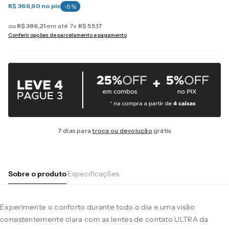
R$ 366,90
no pix
-
5
%
ou
R$
386
,
21
em até
7
x
R$
55
,
17
Conferir opções de parcelamento e pagamento
7 dias para
troca ou devolução
grátis
Sobre o produto
Especificações
Experimente o conforto durante todo o dia e uma visão
consistentemente clara com as lentes de contato ULTRA da