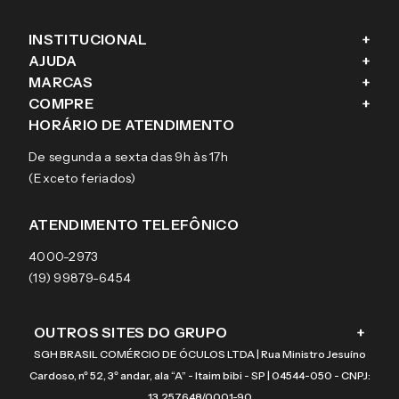
INSTITUCIONAL
+
AJUDA
+
Fale conosco
MARCAS
+
Blog
Como comprar
COMPRE
+
Sobre a eÓtica
Trocas e Devoluções
Ray-Ban
HORÁRIO DE ATENDIMENTO
Segurança
Entregas
Oakley
Óculos de grau
De segunda a sexta das 9h às 17h
Aviso de privacidade
Pagamentos
Tecnol
Óculos de sol
(Exceto feriados)
Termos e condições de uso
Garantias
Arnette
Lentes de contato
Meus pedidos
Vogue
Promoção
ATENDIMENTO TELEFÔNICO
Burberry
Coach
4000-2973
(19) 99879-6454
OUTROS SITES DO GRUPO
+
SGH BRASIL COMÉRCIO DE ÓCULOS LTDA | Rua Ministro Jesuíno
Cardoso, nº 52, 3º andar, ala “A” - Itaim bibi - SP | 04544-050 - CNPJ:
13.257.648/0001-90