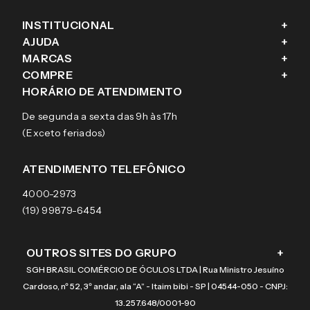
INSTITUCIONAL
+
AJUDA
+
Fale conosco
MARCAS
+
Blog
Como comprar
COMPRE
+
Sobre a eÓtica
Trocas e Devoluções
Ray-Ban
HORÁRIO DE ATENDIMENTO
Segurança
Entregas
Oakley
Óculos de grau
De segunda a sexta das 9h às 17h
Aviso de privacidade
Pagamentos
Tecnol
Óculos de sol
(Exceto feriados)
Termos e condições de uso
Garantias
Arnette
Lentes de contato
Meus pedidos
Vogue
Promoção
ATENDIMENTO TELEFÔNICO
Burberry
Coach
4000-2973
(19) 99879-6454
OUTROS SITES DO GRUPO
+
SGH BRASIL COMÉRCIO DE ÓCULOS LTDA | Rua Ministro Jesuíno
Cardoso, nº 52, 3º andar, ala “A” - Itaim bibi - SP | 04544-050 - CNPJ:
13.257.648/0001-90