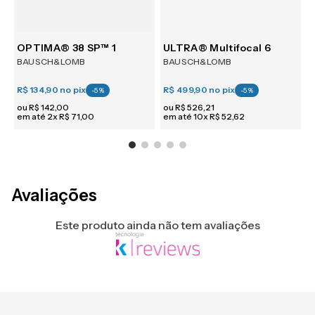
OPTIMA® 38 SP™ 1
ULTRA® Multifocal 6
BAUSCH&LOMB
BAUSCH&LOMB
R$ 134,90
no pix
R$ 499,90
no pix
R
-
5
%
-
5
%
ou
R$
142
,
00
ou
R$
526
,
21
em até
2
x
R$
71
,
00
em até
10
x
R$
52
,
62
e
Avaliações
Este produto ainda não tem avaliações