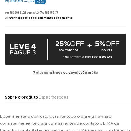
R$ 366,90
no pix
-
5
%
ou
R$
386
,
21
em até
7
x
R$
55
,
17
Conferir opções de parcelamento e pagamento
7 dias para
troca ou devolução
grátis
Sobre o produto
Especificações
Experimente o conforto durante todo o dia e uma visão
consistentemente clara com as lentes de contato ULTRA da
Bausch + Lomb. As lentes de contato ULTRA para astigmatismo da