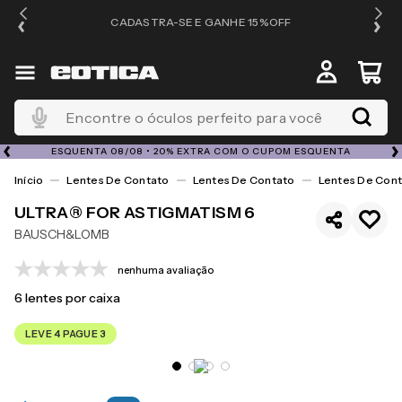
OS
CADASTRA-SE E GANHE 15%OFF
Encontre o óculos perfeito para você
ESQUENTA 08/08 • 20% EXTRA COM O CUPOM ESQUENTA
Lentes De Contato
Lentes De Contato
Lentes De Cont
ULTRA® FOR ASTIGMATISM 6
BAUSCH&LOMB
nenhuma avaliação
6
lentes por caixa
LEVE 4 PAGUE 3