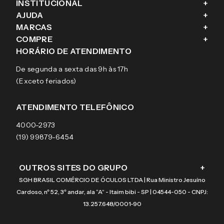
INSTITUCIONAL
+
AJUDA
+
Fale conosco
MARCAS
+
Blog
Como comprar
COMPRE
+
Sobre a eÓtica
Trocas e Devoluções
Ray-Ban
HORÁRIO DE ATENDIMENTO
Segurança
Entregas
Oakley
Óculos de grau
De segunda a sexta das 9h às 17h
Aviso de privacidade
Pagamentos
Tecnol
Óculos de sol
(Exceto feriados)
Termos e condições de uso
Garantias
Arnette
Lentes de contato
Meus pedidos
Vogue
Promoção
ATENDIMENTO TELEFÔNICO
Burberry
Coach
4000-2973
(19) 99879-6454
OUTROS SITES DO GRUPO
+
SGH BRASIL COMÉRCIO DE ÓCULOS LTDA | Rua Ministro Jesuíno
Cardoso, nº 52, 3º andar, ala “A” - Itaim bibi - SP | 04544-050 - CNPJ:
13.257.648/0001-90