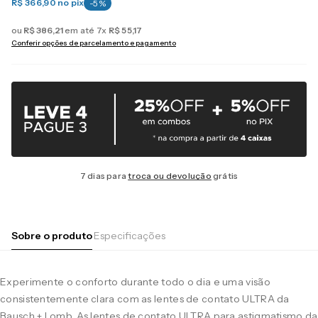
R$ 366,90
no pix
-
5
%
ou
R$
386
,
21
em até
7
x
R$
55
,
17
Conferir opções de parcelamento e pagamento
7 dias para
troca ou devolução
grátis
Sobre o produto
Especificações
Experimente o conforto durante todo o dia e uma visão
consistentemente clara com as lentes de contato ULTRA da
Bausch + Lomb. As lentes de contato ULTRA para astigmatismo da