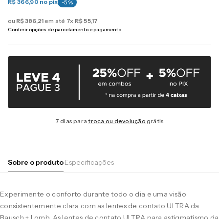
R$ 366,90
no pix
-
5
%
ou
R$
386
,
21
em até
7
x
R$
55
,
17
Conferir opções de parcelamento e pagamento
7 dias para
troca ou devolução
grátis
Sobre o produto
Especificações
Experimente o conforto durante todo o dia e uma visão
consistentemente clara com as lentes de contato ULTRA da
Bausch + Lomb. As lentes de contato ULTRA para astigmatismo da