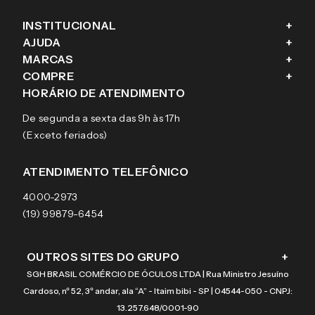
INSTITUCIONAL
+
AJUDA
+
Fale conosco
MARCAS
+
Blog
Como comprar
COMPRE
+
Sobre a eÓtica
Trocas e Devoluções
Ray-Ban
HORÁRIO DE ATENDIMENTO
Segurança
Entregas
Oakley
Óculos de grau
De segunda a sexta das 9h às 17h
Aviso de privacidade
Pagamentos
Tecnol
Óculos de sol
(Exceto feriados)
Termos e condições de uso
Garantias
Arnette
Lentes de contato
Meus pedidos
Vogue
Promoção
ATENDIMENTO TELEFÔNICO
Burberry
Coach
4000-2973
(19) 99879-6454
OUTROS SITES DO GRUPO
+
SGH BRASIL COMÉRCIO DE ÓCULOS LTDA | Rua Ministro Jesuíno
Cardoso, nº 52, 3º andar, ala “A” - Itaim bibi - SP | 04544-050 - CNPJ:
13.257.648/0001-90