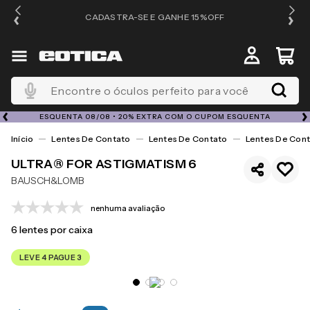
OS
CADASTRA-SE E GANHE 15%OFF
Encontre o óculos perfeito para você
ESQUENTA 08/08 • 20% EXTRA COM O CUPOM ESQUENTA
Lentes De Contato
Lentes De Contato
Lentes De Cont
ULTRA® FOR ASTIGMATISM 6
BAUSCH&LOMB
nenhuma avaliação
6
lentes por caixa
LEVE 4 PAGUE 3