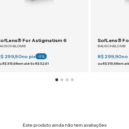
SofLens® For Astigmatism 6
SofLens® Fo
BAUSCH&LOMB
BAUSCH&LOMB
R$ 299,90
no pix
R$ 299,90
no 
-
5
%
u
R$
315
,
68
em até
6
x
R$
52
,
61
ou
R$
315
,
68
em at
Este produto ainda não tem avaliações