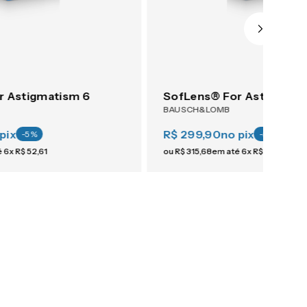
r Astigmatism 6
SofLens® For Astigmati
BAUSCH&LOMB
pix
R$ 299,90
no pix
-
5
%
-
5
%
é
6
x
R$
52
,
61
ou
R$
315
,
68
em até
6
x
R$
52
,
61