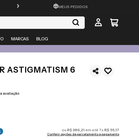
FRETE GRÁTIS EM TODO O SITE
MEUS PEDIDOS
TO
MARCAS
BLOG
R ASTIGMATISM 6
 avaliação
ou
R$
386
,
21
em até
7
x
R$
55
,
17
%
Conferir opções de parcelamento e pagamento