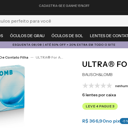
CADASTRA-SE E GANHE 15%OFF
feito para você
OS
ÓCULOS DE GRAU
ÓCULOS DE SOL
LENTES DE CONTA
ESQUENTA 08/08 | ATÉ 50% OFF + 20% EXTRA EM TODO O SITE
De Contato Filha
ULTRA® For Astigmatism 6
ULTRA® FO
BAUSCH&LOMB
nenhuma
6
lentes por caixa
LEVE 4 PAGUE 3
R$ 366,90
no pix
-
5