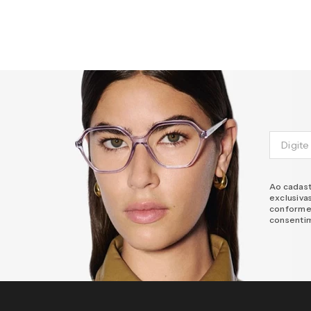
Ao cadast
exclusiva
conforme
consenti