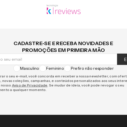
CADASTRE-SE E RECEBA NOVIDADES E
PROMOÇÕES EM PRIMEIRA MÃO
E
Masculino
Feminino
Prefiro não responder
rar o seu e-mail, você concorda em receber a nossa newsletter, com ofer
s, novas coleções, campanhas, e conteúdos personalizados aos seus inter
 nosso
Aviso de Privacidade
. Se mudar de ideia, você pode revogar o seu
mento a qualquer momento.