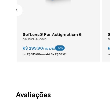
ACUVUE® OASYS 1-Day For Astigmatism 30
SofLens® For Astigmatism 6
BAUSCH&LOMB
R$ 299,90
no pix
-
5
%
ou
R$
315
,
68
em até
6
x
R$
52
,
61
o
Avaliações