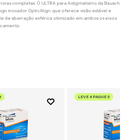
 horas completas. O ULTRA para Astigmatismo da Bausch
n inovador OpticAlign, que oferece visão estável e
le de aberração esférica otimizado em ambos os eixos
uscamento.
3
LEVE 4 PAGUE 3