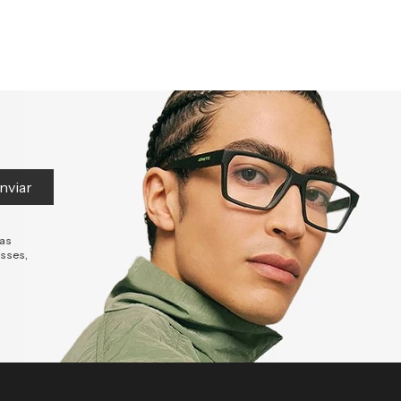
nviar
tas
esses,