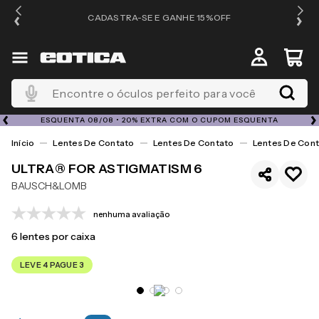
OS
CADASTRA-SE E GANHE 15%OFF
Encontre o óculos perfeito para você
ESQUENTA 08/08 • 20% EXTRA COM O CUPOM ESQUENTA
Lentes De Contato
Lentes De Contato
Lentes De Cont
ULTRA® FOR ASTIGMATISM 6
BAUSCH&LOMB
nenhuma avaliação
6
lentes por caixa
LEVE 4 PAGUE 3