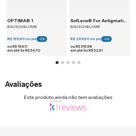
m 6
OPTIMA® 1
SofLens® For Astigmatism 6
BAUSCH&LOMB
BAUSCH&LOMB
R$ 155,90
no pix
R$ 299,90
no pix
R
-
5
%
-
5
%
ou
R$
164
,
11
ou
R$
315
,
68
em até
3
x
R$
54
,
70
em até
6
x
R$
52
,
61
e
Avaliações
Este produto ainda não tem avaliações