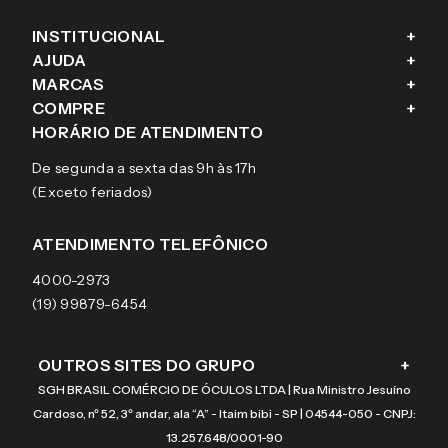
INSTITUCIONAL
+
AJUDA
+
Fale conosco
MARCAS
+
Blog
Como comprar
COMPRE
+
Sobre a eÓtica
Trocas e Devoluções
Ray-Ban
HORÁRIO DE ATENDIMENTO
Segurança
Entregas
Oakley
Óculos de grau
De segunda a sexta das 9h às 17h
Aviso de privacidade
Pagamentos
Tecnol
Óculos de sol
(Exceto feriados)
Termos e condições de uso
Garantias
Arnette
Lentes de contato
Meus pedidos
Vogue
Promoção
ATENDIMENTO TELEFÔNICO
Burberry
Coach
4000-2973
(19) 99879-6454
OUTROS SITES DO GRUPO
+
SGH BRASIL COMÉRCIO DE ÓCULOS LTDA | Rua Ministro Jesuíno
Cardoso, nº 52, 3º andar, ala “A” - Itaim bibi - SP | 04544-050 - CNPJ:
13.257.648/0001-90