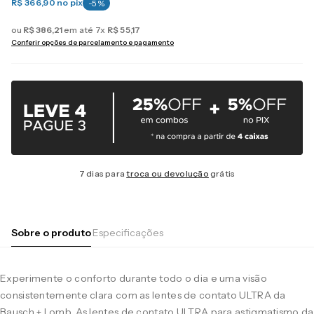
R$ 366,90
no pix
-
5
%
ou
R$
386
,
21
em até
7
x
R$
55
,
17
Conferir opções de parcelamento e pagamento
7 dias para
troca ou devolução
grátis
Sobre o produto
Especificações
Experimente o conforto durante todo o dia e uma visão
consistentemente clara com as lentes de contato ULTRA da
Bausch + Lomb. As lentes de contato ULTRA para astigmatismo da