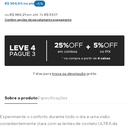
R$ 366,90
no pix
-
5
%
ou
R$
386
,
21
em até
7
x
R$
55
,
17
Conferir opções de parcelamento e pagamento
7 dias para
troca ou devolução
grátis
Sobre o produto
Especificações
Experimente o conforto durante todo o dia e uma visão
consistentemente clara com as lentes de contato ULTRA da