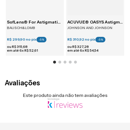
m 6
SofLens® For Astigmatism 6
ACUVUE® OASYS Astigmatism 6
BAUSCH&LOMB
JOHNSON AND JOHNSON
R$ 299,90
no pix
R$ 310,92
no pix
R
-
5
%
-
5
%
ou
R$
315
,
68
ou
R$
327
,
28
em até
6
x
R$
52
,
61
em até
6
x
R$
54
,
54
e
Avaliações
Este produto ainda não tem avaliações