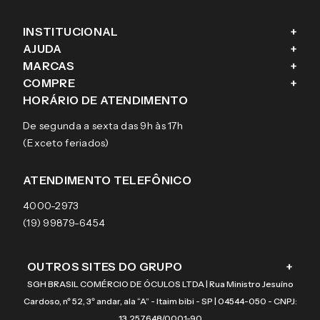
INSTITUCIONAL
+
AJUDA
+
Fale conosco
MARCAS
+
Blog
Como comprar
COMPRE
+
Sobre a eÓtica
Trocas e Devoluções
Ray-Ban
HORÁRIO DE ATENDIMENTO
Segurança
Entregas
Oakley
Óculos de grau
De segunda a sexta das 9h às 17h
Aviso de privacidade
Pagamentos
Tecnol
Óculos de sol
(Exceto feriados)
Termos e condições de uso
Garantias
Arnette
Lentes de contato
Meus pedidos
Vogue
Promoção
ATENDIMENTO TELEFÔNICO
Burberry
Coach
4000-2973
(19) 99879-6454
OUTROS SITES DO GRUPO
+
SGH BRASIL COMÉRCIO DE ÓCULOS LTDA | Rua Ministro Jesuíno
Cardoso, nº 52, 3º andar, ala “A” - Itaim bibi - SP | 04544-050 - CNPJ:
13.257.648/0001-90