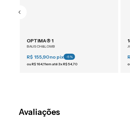
1-Day ACUVUE® Moist For Astigmatism 30
OPTIMA® 1
BAUSCH&LOMB
J
R$ 155,90
no pix
R
-
5
%
ou
R$
164
,
11
em até
3
x
R$
54
,
70
o
Avaliações