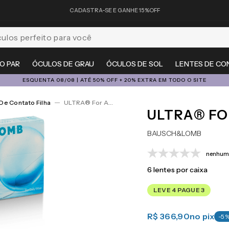
CADASTRA-SE E GANHE 15%OFF
feito para você
O PAR
ÓCULOS DE GRAU
ÓCULOS DE SOL
LENTES DE CO
ESQUENTA 08/08 | ATÉ 50% OFF + 20% EXTRA EM TODO O SITE
De Contato Filha
ULTRA® For Astigmatism 6
ULTRA® FO
BAUSCH&LOMB
nenhuma
6
lentes por caixa
LEVE 4 PAGUE 3
R$ 366,90
no pix
-
5