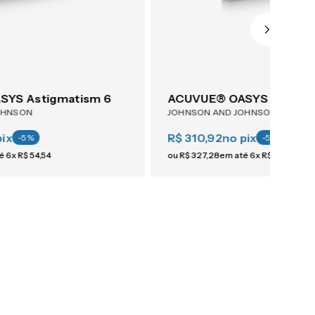
YS Astigmatism 6
ACUVUE® OASYS Astigma
OHNSON
JOHNSON AND JOHNSON
pix
R$ 310,92
no pix
-
5
%
-
5
%
té
6
x
R$
54
,
54
ou
R$
327
,
28
em até
6
x
R$
54
,
54