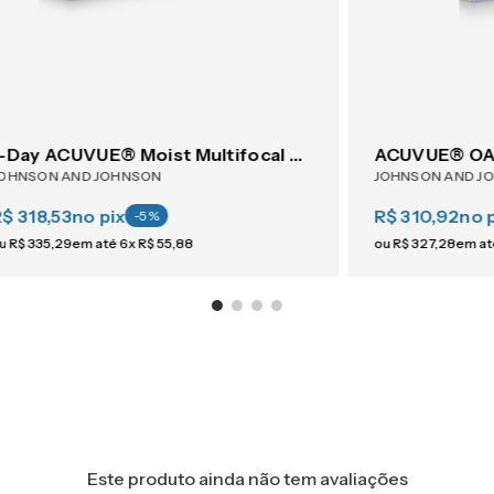
1-Day ACUVUE® Moist Multifocal 30
ACUVUE® OAS
OHNSON AND JOHNSON
JOHNSON AND J
$ 318,53
no pix
R$ 310,92
no 
-
5
%
u
R$
335
,
29
em até
6
x
R$
55
,
88
ou
R$
327
,
28
em a
Este produto ainda não tem avaliações