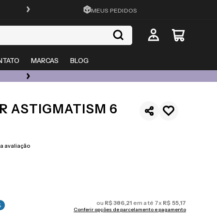
FRETE GRÁTIS EM TODO O SITE
MEUS PEDIDOS
NTATO
MARCAS
BLOG
ÓCULOS DE GRAU, SOL E LENTES COM ATÉ 50% OFF + 20% EXTRA
R ASTIGMATISM 6
 avaliação
ou
R$
386
,
21
em até
7
x
R$
55
,
17
%
Conferir opções de parcelamento e pagamento