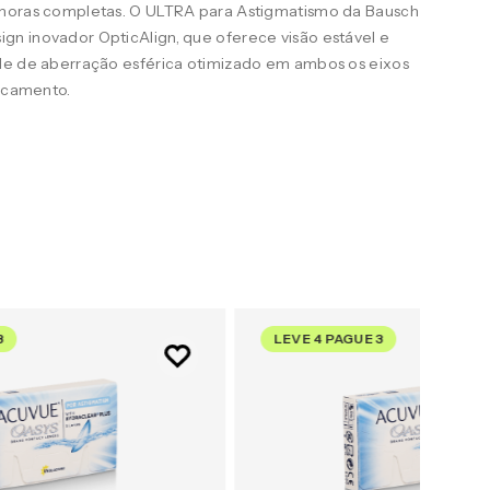
 horas completas. O ULTRA para Astigmatismo da Bausch
n inovador OpticAlign, que oferece visão estável e
le de aberração esférica otimizado em ambos os eixos
uscamento.
3
LEVE 4 PAGUE 3