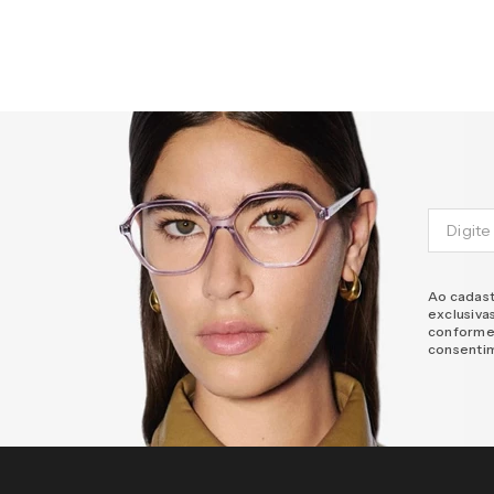
Ao cadast
exclusiva
conforme
consenti