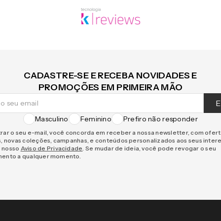
CADASTRE-SE E RECEBA NOVIDADES E
PROMOÇÕES EM PRIMEIRA MÃO
E
Masculino
Feminino
Prefiro não responder
rar o seu e-mail, você concorda em receber a nossa newsletter, com ofer
s, novas coleções, campanhas, e conteúdos personalizados aos seus inter
 nosso
Aviso de Privacidade
. Se mudar de ideia, você pode revogar o seu
mento a qualquer momento.