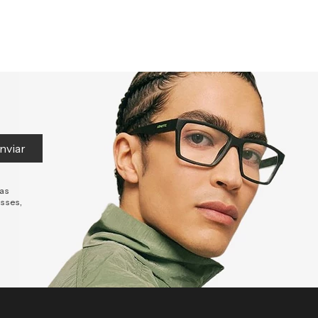
nviar
tas
esses,