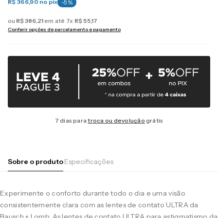
R$ 366,90
no pix
-
5
%
ou
R$
386
,
21
em até
7
x
R$
55
,
17
Conferir opções de parcelamento e pagamento
7 dias para
troca ou devolução
grátis
Sobre o produto
Especificações
Experimente o conforto durante todo o dia e uma visão
consistentemente clara com as lentes de contato ULTRA da
Bausch + Lomb. As lentes de contato ULTRA para astigmatismo da