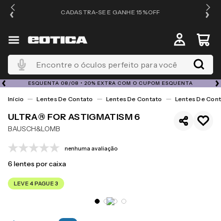
OS
CADASTRA-SE E GANHE 15%OFF
Encontre o óculos perfeito para você
ESQUENTA 08/08 • 20% EXTRA COM O CUPOM ESQUENTA
Lentes De Contato
Lentes De Contato
Lentes De Cont
ULTRA® FOR ASTIGMATISM 6
BAUSCH&LOMB
nenhuma avaliação
6
lentes por caixa
LEVE 4 PAGUE 3