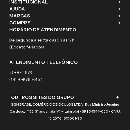
INSTITUCIONAL
+
AJUDA
+
Fale conosco
MARCAS
+
Blog
Como comprar
COMPRE
+
Sobre a eÓtica
Trocas e Devoluções
Ray-Ban
HORÁRIO DE ATENDIMENTO
Segurança
Entregas
Oakley
Óculos de grau
De segunda a sexta das 9h às 17h
Aviso de privacidade
Pagamentos
Tecnol
Óculos de sol
(Exceto feriados)
Termos e condições de uso
Garantias
Arnette
Lentes de contato
Meus pedidos
Vogue
Promoção
ATENDIMENTO TELEFÔNICO
Burberry
Coach
4000-2973
(19) 99879-6454
OUTROS SITES DO GRUPO
+
SGH BRASIL COMÉRCIO DE ÓCULOS LTDA | Rua Ministro Jesuíno
Cardoso, nº 52, 3º andar, ala “A” - Itaim bibi - SP | 04544-050 - CNPJ:
13.257.648/0001-90