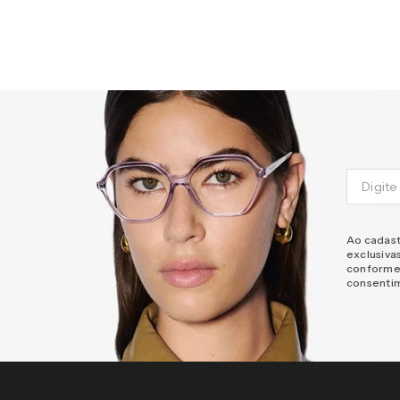
Ao cadast
exclusiva
conforme
consenti