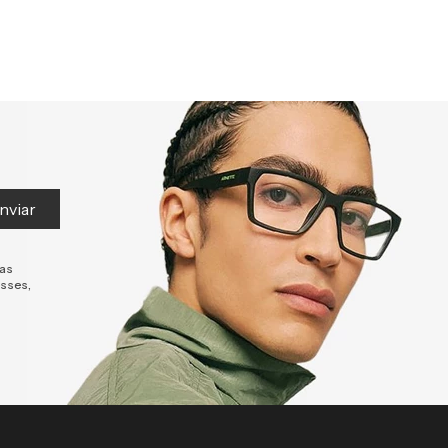
nviar
tas
esses,