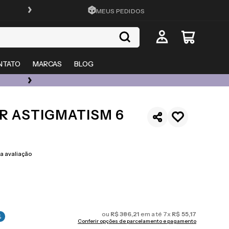
FRETE GRÁTIS EM TODO O SITE
MEUS PEDIDOS
NTATO
MARCAS
BLOG
ÓCULOS DE GRAU, SOL E LENTES COM ATÉ 50% OFF + 20% EXTRA
R ASTIGMATISM 6
 avaliação
ou
R$
386
,
21
em até
7
x
R$
55
,
17
%
Conferir opções de parcelamento e pagamento