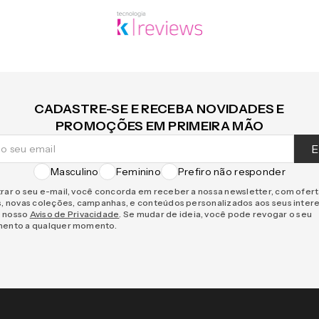
CADASTRE-SE E RECEBA NOVIDADES E
PROMOÇÕES EM PRIMEIRA MÃO
E
Masculino
Feminino
Prefiro não responder
rar o seu e-mail, você concorda em receber a nossa newsletter, com ofer
s, novas coleções, campanhas, e conteúdos personalizados aos seus inter
 nosso
Aviso de Privacidade
. Se mudar de ideia, você pode revogar o seu
mento a qualquer momento.