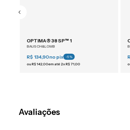
AIR OPTIX® Plus HydraGlyde® Astigmatism 6
OPTIMA® 38 SP™ 1
BAUSCH&LOMB
R$ 134,90
no pix
-
5
%
ou
R$
142
,
00
em até
2
x
R$
71
,
00
o
Avaliações