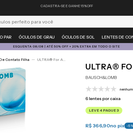
CADASTRA-SE E GANHE 15%OFF
feito para você
O PAR
ÓCULOS DE GRAU
ÓCULOS DE SOL
LENTES DE CO
ESQUENTA 08/08 | ATÉ 50% OFF + 20% EXTRA EM TODO O SITE
De Contato Filha
ULTRA® For Astigmatism 6
ULTRA® FO
BAUSCH&LOMB
nenhuma
6
lentes por caixa
LEVE 4 PAGUE 3
R$ 366,90
no pix
-
5