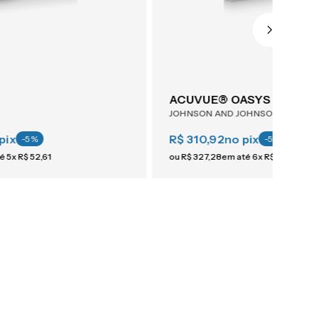
ACUVUE® OASYS Astigma
JOHNSON AND JOHNSON
pix
R$ 310,92
no pix
-
5
%
-
5
%
té
5
x
R$
52
,
61
ou
R$
327
,
28
em até
6
x
R$
54
,
54