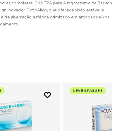
 horas completas. O ULTRA para Astigmatismo da Bausch
n inovador OpticAlign, que oferece visão estável e
le de aberração esférica otimizado em ambos os eixos
uscamento.
3
LEVE 4 PAGUE 3