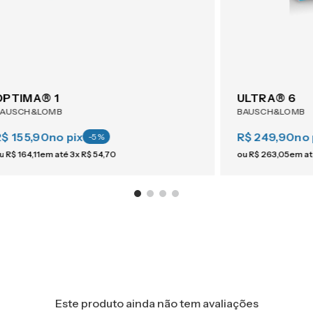
OPTIMA® 1
ULTRA® 6
BAUSCH&LOMB
BAUSCH&LOMB
R$ 155,90
no pix
R$ 249,90
no 
-
5
%
u
R$
164
,
11
em até
3
x
R$
54
,
70
ou
R$
263
,
05
em a
Este produto ainda não tem avaliações