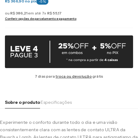
R$ 366,90
no pix
-
5
%
ou
R$
386
,
21
em até
7
x
R$
55
,
17
Conferir opções de parcelamento e pagamento
7 dias para
troca ou devolução
grátis
Sobre o produto
Especificações
Experimente o conforto durante todo o dia e uma visão
consistentemente clara com as lentes de contato ULTRA da
Bausch + Lomb. As lentes de contato ULTRA para astigmatismo da