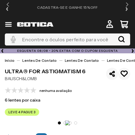
OS
CADASTRA-SE E GANHE 15%OFF
Encontre o óculos perfeito para você
ESQUENTA 08/08 • 20% EXTRA COM O CUPOM ESQUENTA
Lentes De Contato
Lentes De Contato
Lentes De Cont
ULTRA® FOR ASTIGMATISM 6
BAUSCH&LOMB
nenhuma avaliação
6
lentes por caixa
LEVE 4 PAGUE 3