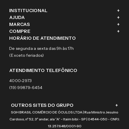
INSTITUCIONAL
+
AJUDA
+
Fale conosco
MARCAS
+
Blog
Como comprar
COMPRE
+
Sobre a eÓtica
Trocas e Devoluções
Ray-Ban
HORÁRIO DE ATENDIMENTO
Segurança
Entregas
Oakley
Óculos de grau
De segunda a sexta das 9h às 17h
Aviso de privacidade
Pagamentos
Tecnol
Óculos de sol
(Exceto feriados)
Termos e condições de uso
Garantias
Arnette
Lentes de contato
Meus pedidos
Vogue
Promoção
ATENDIMENTO TELEFÔNICO
Burberry
Coach
4000-2973
(19) 99879-6454
OUTROS SITES DO GRUPO
+
SGH BRASIL COMÉRCIO DE ÓCULOS LTDA | Rua Ministro Jesuíno
Cardoso, nº 52, 3º andar, ala “A” - Itaim bibi - SP | 04544-050 - CNPJ:
13.257.648/0001-90