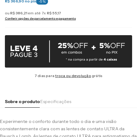
R$ 366,90
no pix
-
5
%
ou
R$
386
,
21
em até
7
x
R$
55
,
17
Conferir opções de parcelamento e pagamento
7 dias para
troca ou devolução
grátis
Sobre o produto
Especificações
Experimente o conforto durante todo o dia e uma visão
consistentemente clara com as lentes de contato ULTRA da
Bausch + Lomb. As lentes de contato ULTRA para astigmatismo da