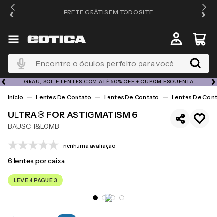
FRETE GRÁTIS EM TODO SITE
Encontre o óculos perfeito para você
GRAU, SOL E LENTES COM ATÉ 50% OFF + CUPOM ESQUENTA
Lentes De Contato
Lentes De Contato
Lentes De Cont
ULTRA® FOR ASTIGMATISM 6
BAUSCH&LOMB
nenhuma avaliação
6
lentes por caixa
LEVE 4 PAGUE 3