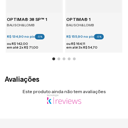
m 6
OPTIMA® 38 SP™ 1
OPTIMA® 1
BAUSCH&LOMB
BAUSCH&LOMB
R$ 134,90
no pix
R$ 155,90
no pix
R
-
5
%
-
5
%
ou
R$
142
,
00
ou
R$
164
,
11
em até
2
x
R$
71
,
00
em até
3
x
R$
54
,
70
e
Avaliações
Este produto ainda não tem avaliações