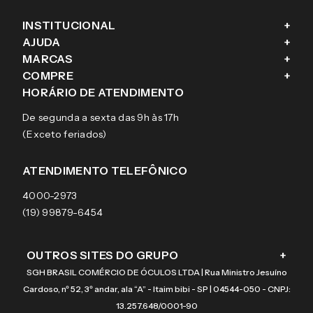
INSTITUCIONAL
+
AJUDA
+
Fale conosco
MARCAS
+
Blog
Como comprar
COMPRE
+
Sobre a eÓtica
Trocas e Devoluções
Ray-Ban
HORÁRIO DE ATENDIMENTO
Segurança
Entregas
Oakley
Óculos de grau
De segunda a sexta das 9h às 17h
Aviso de privacidade
Pagamentos
Tecnol
Óculos de sol
(Exceto feriados)
Termos e condições de uso
Garantias
Arnette
Lentes de contato
Meus pedidos
Vogue
Promoção
ATENDIMENTO TELEFÔNICO
Burberry
Coach
4000-2973
(19) 99879-6454
OUTROS SITES DO GRUPO
+
SGH BRASIL COMÉRCIO DE ÓCULOS LTDA | Rua Ministro Jesuíno
Cardoso, nº 52, 3º andar, ala “A” - Itaim bibi - SP | 04544-050 - CNPJ:
13.257.648/0001-90