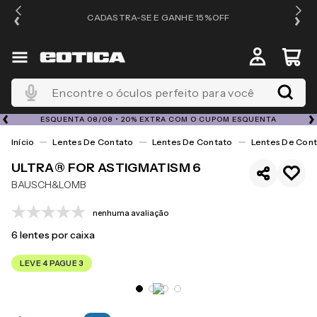
OS
CADASTRA-SE E GANHE 15%OFF
Encontre o óculos perfeito para você
ESQUENTA 08/08 • 20% EXTRA COM O CUPOM ESQUENTA
Lentes De Contato
Lentes De Contato
Lentes De Cont
ULTRA® FOR ASTIGMATISM 6
BAUSCH&LOMB
nenhuma avaliação
6
lentes por caixa
LEVE 4 PAGUE 3