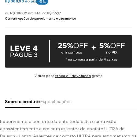
R$ 366,90
no pix
-
5
%
ou
R$
386
,
21
em até
7
x
R$
55
,
17
Conferir opções de parcelamento e pagamento
7 dias para
troca ou devolução
grátis
Sobre o produto
Especificações
Experimente o conforto durante todo o dia e uma visão
consistentemente clara com as lentes de contato ULTRA da
Bausch + Lomb. As lentes de contato ULTRA para astigmatismo da