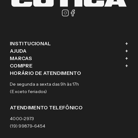
PROMOÇÕES EM PRIMEIRA MÃO
Enviar
Masculino
Feminino
Prefiro não responder
Ao cadastrar o seu e-mail, você concorda em receber a nossa
newsletter, com ofertas exclusivas, novas coleções, campanhas, e
conteúdos personalizados aos seus interesses, conforme nosso
Aviso de Privacidade
. Se mudar de ideia, você pode revogar o seu
consentimento a qualquer momento.