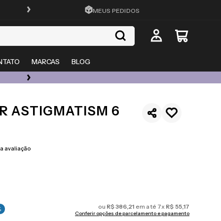
FRETE GRÁTIS EM TODO O SITE
MEUS PEDIDOS
NTATO
MARCAS
BLOG
ÓCULOS DE GRAU, SOL E LENTES COM ATÉ 50% OFF + 20% EXTRA
R ASTIGMATISM 6
 avaliação
ou
R$
386
,
21
em até
7
x
R$
55
,
17
%
Conferir opções de parcelamento e pagamento