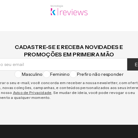
CADASTRE-SE E RECEBA NOVIDADES E
PROMOÇÕES EM PRIMEIRA MÃO
E
Masculino
Feminino
Prefiro não responder
rar o seu e-mail, você concorda em receber a nossa newsletter, com ofer
s, novas coleções, campanhas, e conteúdos personalizados aos seus inter
 nosso
Aviso de Privacidade
. Se mudar de ideia, você pode revogar o seu
mento a qualquer momento.