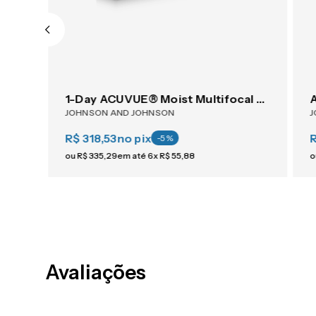
AIR OPTIX® Plus HydraGlyde® Multifocal 6
1-Day ACUVUE® Moist Multifocal 30
JOHNSON AND JOHNSON
J
R$ 318,53
no pix
-
5
%
ou
R$
335
,
29
em até
6
x
R$
55
,
88
o
Avaliações