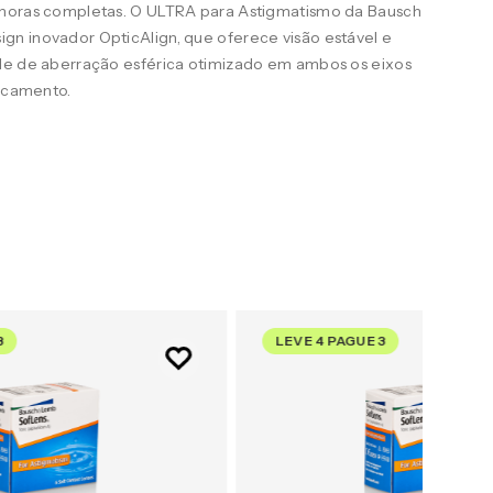
 horas completas. O ULTRA para Astigmatismo da Bausch
n inovador OpticAlign, que oferece visão estável e
le de aberração esférica otimizado em ambos os eixos
uscamento.
3
LEVE 4 PAGUE 3