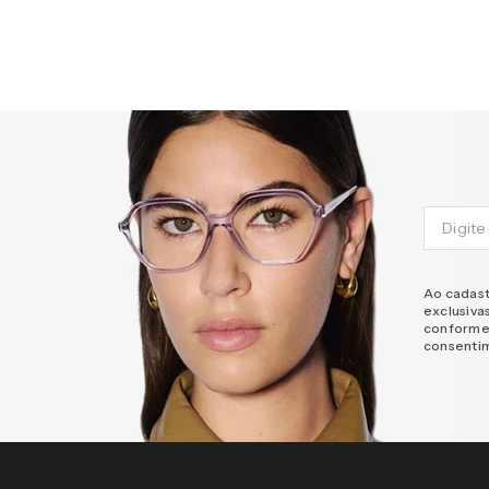
Ao cadast
exclusiva
conforme
consenti