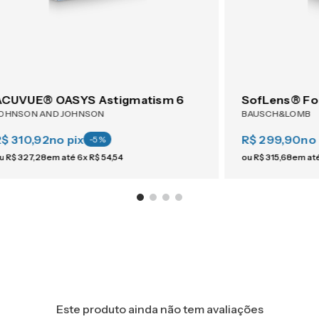
ACUVUE® OASYS Astigmatism 6
SofLens® Fo
OHNSON AND JOHNSON
BAUSCH&LOMB
R$ 310,92
no pix
R$ 299,90
no 
-
5
%
u
R$
327
,
28
em até
6
x
R$
54
,
54
ou
R$
315
,
68
em at
Este produto ainda não tem avaliações