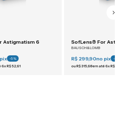
r Astigmatism 6
SofLens® For Astigmati
BAUSCH&LOMB
pix
R$ 299,90
no pix
-
5
%
-
5
%
é
6
x
R$
52
,
61
ou
R$
315
,
68
em até
6
x
R$
52
,
61