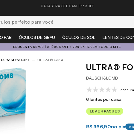
CADASTRA-SE E GANHE 15%OFF
feito para você
O PAR
ÓCULOS DE GRAU
ÓCULOS DE SOL
LENTES DE CO
ESQUENTA 08/08 | ATÉ 50% OFF + 20% EXTRA EM TODO O SITE
De Contato Filha
ULTRA® For Astigmatism 6
ULTRA® FO
BAUSCH&LOMB
nenhuma
6
lentes por caixa
LEVE 4 PAGUE 3
R$ 366,90
no pix
-
5