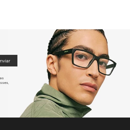
nviar
tas
esses,