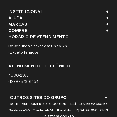
INSTITUCIONAL
+
AJUDA
+
Fale conosco
MARCAS
+
Blog
Como comprar
COMPRE
+
Sobre a eÓtica
Trocas e Devoluções
Ray-Ban
HORÁRIO DE ATENDIMENTO
Segurança
Entregas
Oakley
Óculos de grau
De segunda a sexta das 9h às 17h
Aviso de privacidade
Pagamentos
Tecnol
Óculos de sol
(Exceto feriados)
Termos e condições de uso
Garantias
Arnette
Lentes de contato
Meus pedidos
Vogue
Promoção
ATENDIMENTO TELEFÔNICO
Burberry
Coach
4000-2973
(19) 99879-6454
OUTROS SITES DO GRUPO
+
SGH BRASIL COMÉRCIO DE ÓCULOS LTDA | Rua Ministro Jesuíno
Cardoso, nº 52, 3º andar, ala “A” - Itaim bibi - SP | 04544-050 - CNPJ:
13.257.648/0001-90