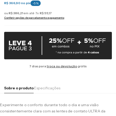
R$ 366,90
no pix
-
5
%
ou
R$
386
,
21
em até
7
x
R$
55
,
17
Conferir opções de parcelamento e pagamento
7 dias para
troca ou devolução
grátis
Sobre o produto
Especificações
Experimente o conforto durante todo o dia e uma visão
consistentemente clara com as lentes de contato ULTRA da