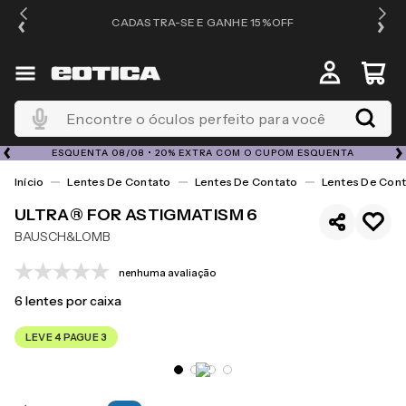
OS
CADASTRA-SE E GANHE 15%OFF
Encontre o óculos perfeito para você
ESQUENTA 08/08 • 20% EXTRA COM O CUPOM ESQUENTA
Lentes De Contato
Lentes De Contato
Lentes De Cont
ULTRA® FOR ASTIGMATISM 6
BAUSCH&LOMB
nenhuma avaliação
6
lentes por caixa
LEVE 4 PAGUE 3