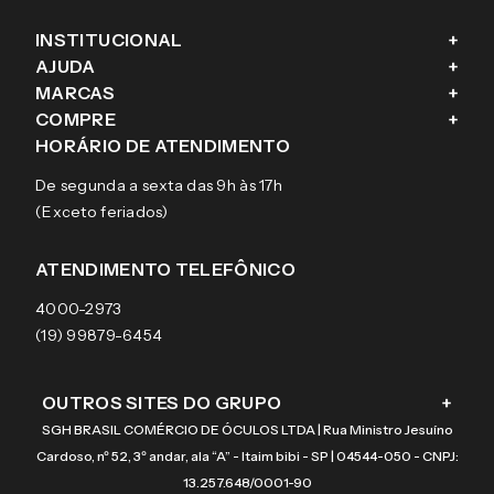
INSTITUCIONAL
+
AJUDA
+
Fale conosco
MARCAS
+
Blog
Como comprar
COMPRE
+
Sobre a eÓtica
Trocas e Devoluções
Ray-Ban
HORÁRIO DE ATENDIMENTO
Segurança
Entregas
Oakley
Óculos de grau
De segunda a sexta das 9h às 17h
Aviso de privacidade
Pagamentos
Tecnol
Óculos de sol
(Exceto feriados)
Termos e condições de uso
Garantias
Arnette
Lentes de contato
Meus pedidos
Vogue
Promoção
ATENDIMENTO TELEFÔNICO
Burberry
Coach
4000-2973
(19) 99879-6454
OUTROS SITES DO GRUPO
+
SGH BRASIL COMÉRCIO DE ÓCULOS LTDA | Rua Ministro Jesuíno
Cardoso, nº 52, 3º andar, ala “A” - Itaim bibi - SP | 04544-050 - CNPJ:
13.257.648/0001-90