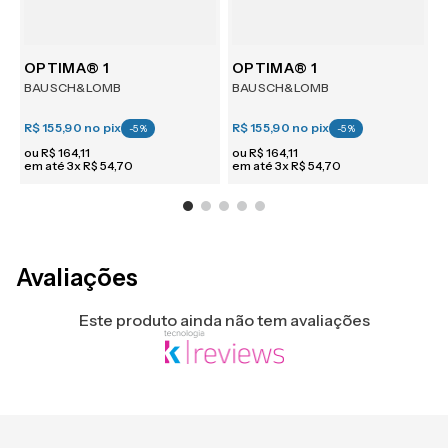
m 6
OPTIMA® 1
OPTIMA® 1
BAUSCH&LOMB
BAUSCH&LOMB
R$ 155,90
no pix
R$ 155,90
no pix
R
-
5
%
-
5
%
ou
R$
164
,
11
ou
R$
164
,
11
em até
3
x
R$
54
,
70
em até
3
x
R$
54
,
70
e
Avaliações
Este produto ainda não tem avaliações