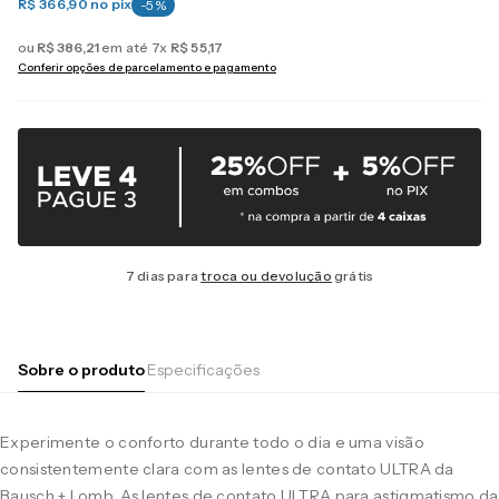
R$ 366,90
no pix
-
5
%
ou
R$
386
,
21
em até
7
x
R$
55
,
17
Conferir opções de parcelamento e pagamento
7 dias para
troca ou devolução
grátis
Sobre o produto
Especificações
Experimente o conforto durante todo o dia e uma visão
consistentemente clara com as lentes de contato ULTRA da
Bausch + Lomb. As lentes de contato ULTRA para astigmatismo da