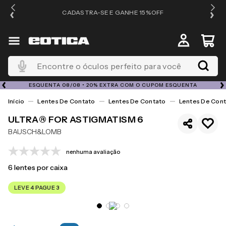
OS
CADASTRA-SE E GANHE 15%OFF
Encontre o óculos perfeito para você
ESQUENTA 08/08 • 20% EXTRA COM O CUPOM ESQUENTA
Lentes De Contato
Lentes De Contato
Lentes De Cont
ULTRA® FOR ASTIGMATISM 6
BAUSCH&LOMB
nenhuma avaliação
6
lentes por caixa
LEVE 4 PAGUE 3