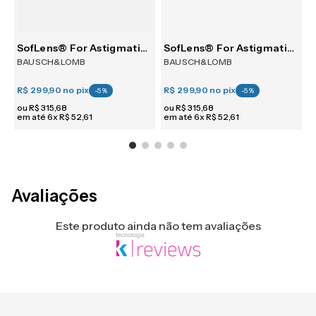
tism 30
SofLens® For Astigmatism 6
SofLens® For Astigmatism 6
BAUSCH&LOMB
BAUSCH&LOMB
R$ 299,90
no pix
R$ 299,90
no pix
R
-
5
%
-
5
%
ou
R$
315
,
68
ou
R$
315
,
68
em até
6
x
R$
52
,
61
em até
6
x
R$
52
,
61
e
Avaliações
Este produto ainda não tem avaliações