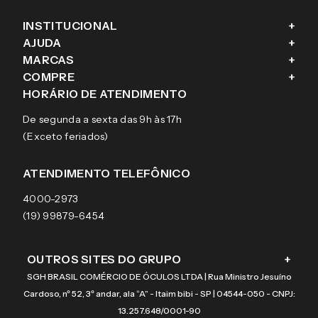
INSTITUCIONAL
+
AJUDA
+
Fale conosco
MARCAS
+
Blog
Como comprar
COMPRE
+
Sobre a eÓtica
Trocas e Devoluções
Ray-Ban
HORÁRIO DE ATENDIMENTO
Segurança
Entregas
Oakley
Óculos de grau
De segunda a sexta das 9h às 17h
Aviso de privacidade
Pagamentos
Tecnol
Óculos de sol
(Exceto feriados)
Termos e condições de uso
Garantias
Arnette
Lentes de contato
Meus pedidos
Vogue
Promoção
ATENDIMENTO TELEFÔNICO
Burberry
Coach
4000-2973
(19) 99879-6454
OUTROS SITES DO GRUPO
+
SGH BRASIL COMÉRCIO DE ÓCULOS LTDA | Rua Ministro Jesuíno
Cardoso, nº 52, 3º andar, ala “A” - Itaim bibi - SP | 04544-050 - CNPJ:
13.257.648/0001-90