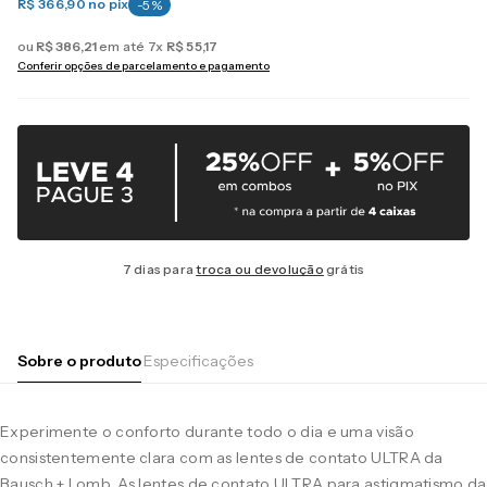
R$ 366,90
no pix
-
5
%
ou
R$
386
,
21
em até
7
x
R$
55
,
17
Conferir opções de parcelamento e pagamento
7 dias para
troca ou devolução
grátis
Sobre o produto
Especificações
Experimente o conforto durante todo o dia e uma visão
consistentemente clara com as lentes de contato ULTRA da
Bausch + Lomb. As lentes de contato ULTRA para astigmatismo da