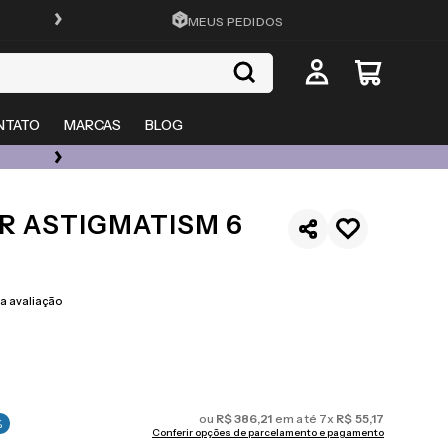
FRETE GRÁTIS EM TODO O SITE
MEUS PEDIDOS
NTATO
MARCAS
BLOG
ÓCULOS DE GRAU, SOL E LENTES COM ATÉ 50% OFF + 20% EXTRA
R ASTIGMATISM 6
 avaliação
ou
R$
386
,
21
em até
7
x
R$
55
,
17
%
Conferir opções de parcelamento e pagamento