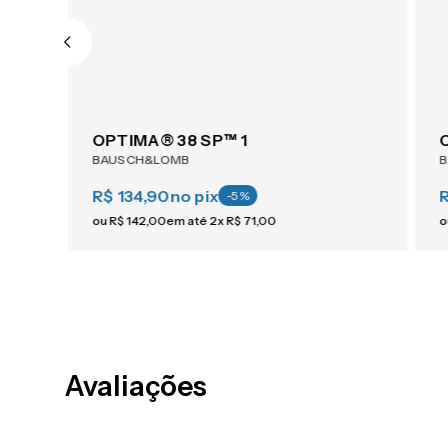
OPTIMA® 38 SP™ 1
BAUSCH&LOMB
R$ 134,90
no pix
-
5
%
ou
R$
142
,
00
em até
2
x
R$
71
,
00
o
Avaliações