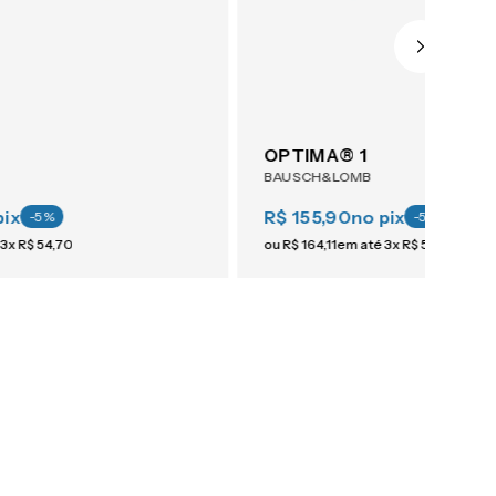
OPTIMA® 1
BAUSCH&LOMB
pix
R$ 155,90
no pix
-
5
%
-
5
%
3
x
R$
54
,
70
ou
R$
164
,
11
em até
3
x
R$
54
,
70