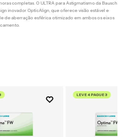
 horas completas. O ULTRA para Astigmatismo da Bausch
n inovador OpticAlign, que oferece visão estável e
le de aberração esférica otimizado em ambos os eixos
uscamento.
3
LEVE 4 PAGUE 3