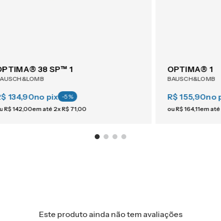
OPTIMA® 38 SP™ 1
OPTIMA® 1
BAUSCH&LOMB
BAUSCH&LOMB
R$ 134,90
no pix
R$ 155,90
no 
-
5
%
u
R$
142
,
00
em até
2
x
R$
71
,
00
ou
R$
164
,
11
em até
Este produto ainda não tem avaliações