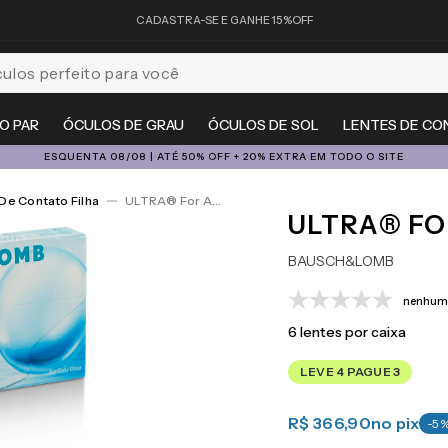
CADASTRA-SE E GANHE 15%OFF
feito para você
O PAR
ÓCULOS DE GRAU
ÓCULOS DE SOL
LENTES DE CO
ESQUENTA 08/08 | ATÉ 50% OFF + 20% EXTRA EM TODO O SITE
De Contato Filha
ULTRA® For Astigmatism 6
ULTRA® FO
BAUSCH&LOMB
nenhuma
6
lentes por caixa
LEVE 4 PAGUE 3
R$ 366,90
no pix
-
5