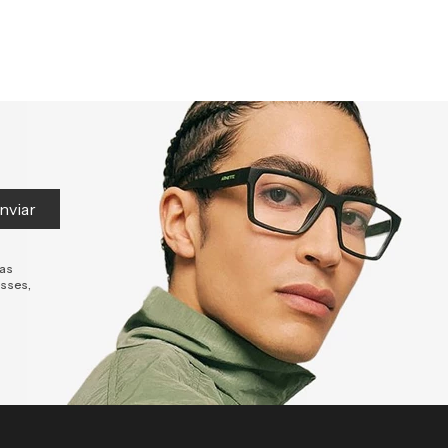
nviar
tas
esses,