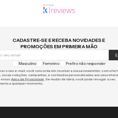
CADASTRE-SE E RECEBA NOVIDADES E
PROMOÇÕES EM PRIMEIRA MÃO
E
Masculino
Feminino
Prefiro não responder
rar o seu e-mail, você concorda em receber a nossa newsletter, com ofer
s, novas coleções, campanhas, e conteúdos personalizados aos seus inter
 nosso
Aviso de Privacidade
. Se mudar de ideia, você pode revogar o seu
mento a qualquer momento.