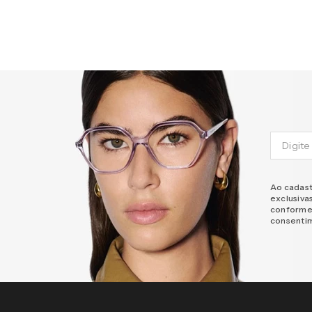
Ao cadast
exclusiva
conforme
consenti