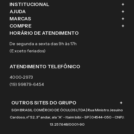
INSTITUCIONAL
+
AJUDA
+
Fale conosco
MARCAS
+
Blog
Como comprar
COMPRE
+
Sobre a eÓtica
Trocas e Devoluções
Ray-Ban
HORÁRIO DE ATENDIMENTO
Segurança
Entregas
Oakley
Óculos de grau
De segunda a sexta das 9h às 17h
Aviso de privacidade
Pagamentos
Tecnol
Óculos de sol
(Exceto feriados)
Termos e condições de uso
Garantias
Arnette
Lentes de contato
Meus pedidos
Vogue
Promoção
ATENDIMENTO TELEFÔNICO
Burberry
Coach
4000-2973
(19) 99879-6454
OUTROS SITES DO GRUPO
+
SGH BRASIL COMÉRCIO DE ÓCULOS LTDA | Rua Ministro Jesuíno
Cardoso, nº 52, 3º andar, ala “A” - Itaim bibi - SP | 04544-050 - CNPJ:
13.257.648/0001-90