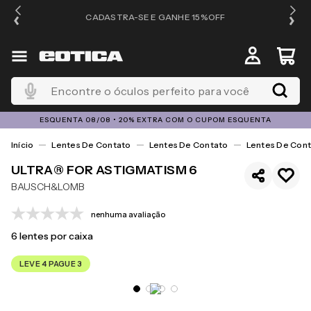
OS
CADASTRA-SE E GANHE 15%OFF
Encontre o óculos perfeito para você
ESQUENTA 08/08 • 20% EXTRA COM O CUPOM ESQUENTA
Lentes De Contato
Lentes De Contato
Lentes De Cont
ULTRA® FOR ASTIGMATISM 6
BAUSCH&LOMB
nenhuma avaliação
6
lentes por caixa
LEVE 4 PAGUE 3