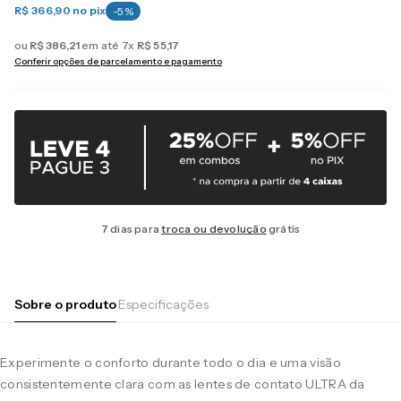
R$ 366,90
no pix
-
5
%
ou
R$
386
,
21
em até
7
x
R$
55
,
17
Conferir opções de parcelamento e pagamento
7 dias para
troca ou devolução
grátis
Sobre o produto
Especificações
Experimente o conforto durante todo o dia e uma visão
consistentemente clara com as lentes de contato ULTRA da