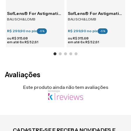
SofLens® For Astigmatism 6
SofLens® For Astigmatism 6
BAUSCH&LOMB
BAUSCH&LOMB
R$ 299,90
no pix
R$ 299,90
no pix
R
-
5
%
-
5
%
ou
R$
315
,
68
ou
R$
315
,
68
em até
6
x
R$
52
,
61
em até
6
x
R$
52
,
61
e
Avaliações
Este produto ainda não tem avaliações