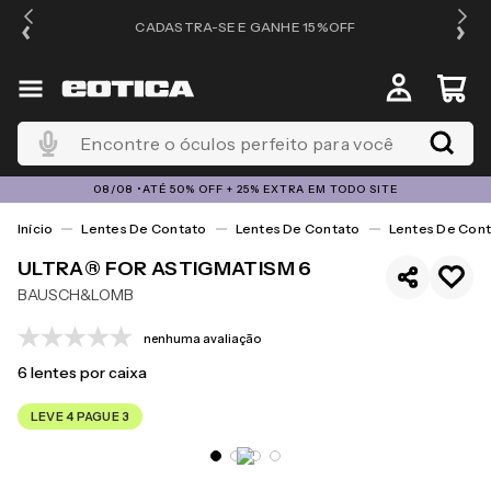
OS
CADASTRA-SE E GANHE 15%OFF
Encontre o óculos perfeito para você
08/08 •ATÉ 50% OFF + 25% EXTRA EM TODO SITE
Lentes De Contato
Lentes De Contato
Lentes De Cont
ULTRA® FOR ASTIGMATISM 6
BAUSCH&LOMB
nenhuma avaliação
6
lentes por caixa
LEVE 4 PAGUE 3