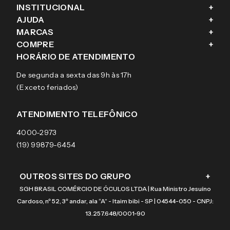
INSTITUCIONAL
+
AJUDA
+
Fale conosco
MARCAS
+
Blog
Como comprar
COMPRE
+
Sobre a eÓtica
Trocas e Devoluções
Ray-Ban
HORÁRIO DE ATENDIMENTO
Segurança
Entregas
Oakley
Óculos de grau
De segunda a sexta das 9h às 17h
Aviso de privacidade
Pagamentos
Tecnol
Óculos de sol
(Exceto feriados)
Termos e condições de uso
Garantias
Arnette
Lentes de contato
Meus pedidos
Vogue
Promoção
ATENDIMENTO TELEFÔNICO
Burberry
Coach
4000-2973
(19) 99879-6454
OUTROS SITES DO GRUPO
+
SGH BRASIL COMÉRCIO DE ÓCULOS LTDA | Rua Ministro Jesuíno
Cardoso, nº 52, 3º andar, ala “A” - Itaim bibi - SP | 04544-050 - CNPJ:
13.257.648/0001-90