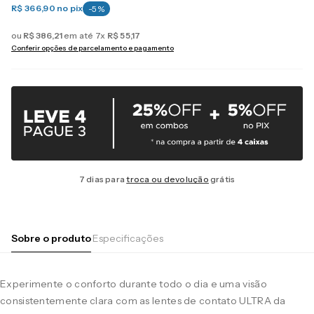
R$ 366,90
no pix
-
5
%
ou
R$
386
,
21
em até
7
x
R$
55
,
17
Conferir opções de parcelamento e pagamento
7 dias para
troca ou devolução
grátis
Sobre o produto
Especificações
Experimente o conforto durante todo o dia e uma visão
consistentemente clara com as lentes de contato ULTRA da