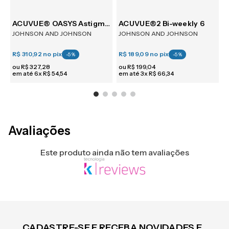
ACUVUE® OASYS Astigmatism 6
ACUVUE®2 Bi-weekly 6
JOHNSON AND JOHNSON
JOHNSON AND JOHNSON
R$ 310,92
no pix
R$ 189,09
no pix
R
-
5
%
-
5
%
ou
R$
327
,
28
ou
R$
199
,
04
em até
6
x
R$
54
,
54
em até
3
x
R$
66
,
34
e
Avaliações
Este produto ainda não tem avaliações