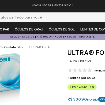
CADASTRA-SE E GANHE 15%OFF
feito para você
O PAR
ÓCULOS DE GRAU
ÓCULOS DE SOL
LENTES DE CO
ESQUENTA 08/08 | ATÉ 50% OFF + 20% EXTRA EM TODO O SITE
De Contato Filha
ULTRA® For Astigmatism 6
ULTRA® FO
BAUSCH&LOMB
nenhuma
6
lentes por caixa
LEVE 4 PAGUE 3
R$ 366,90
no pix
-
5