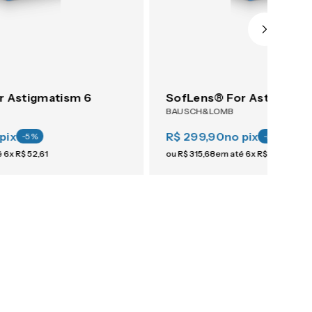
r Astigmatism 6
SofLens® For Astigmati
BAUSCH&LOMB
pix
R$ 299,90
no pix
-
5
%
-
5
%
é
6
x
R$
52
,
61
ou
R$
315
,
68
em até
6
x
R$
52
,
61