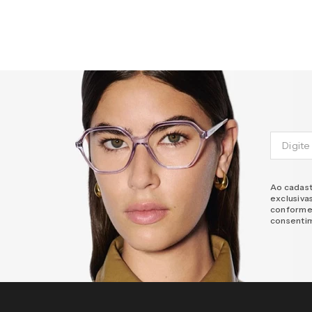
Ao cadast
exclusiva
conforme
consenti