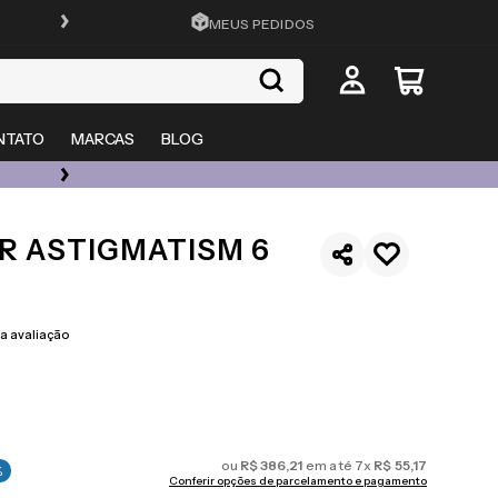
FRETE GRÁTIS EM TODO O SITE
MEUS PEDIDOS
NTATO
MARCAS
BLOG
ÓCULOS DE GRAU, SOL E LENTES COM ATÉ 50% OFF + 20% EXTRA
R ASTIGMATISM 6
 avaliação
ou
R$
386
,
21
em até
7
x
R$
55
,
17
%
Conferir opções de parcelamento e pagamento