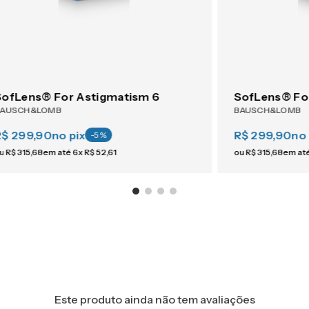
SofLens® For Astigmatism 6
SofLens® Fo
BAUSCH&LOMB
BAUSCH&LOMB
R$ 299,90
no pix
R$ 299,90
no 
-
5
%
u
R$
315
,
68
em até
6
x
R$
52
,
61
ou
R$
315
,
68
em at
Este produto ainda não tem avaliações