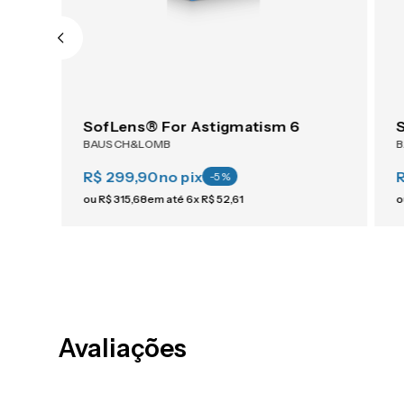
1-Day ACUVUE® Moist For Astigmatism 30
SofLens® For Astigmatism 6
BAUSCH&LOMB
R$ 299,90
no pix
-
5
%
ou
R$
315
,
68
em até
6
x
R$
52
,
61
o
Avaliações