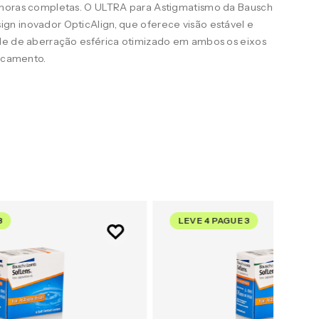
 horas completas. O ULTRA para Astigmatismo da Bausch
n inovador OpticAlign, que oferece visão estável e
le de aberração esférica otimizado em ambos os eixos
uscamento.
3
LEVE 4 PAGUE 3