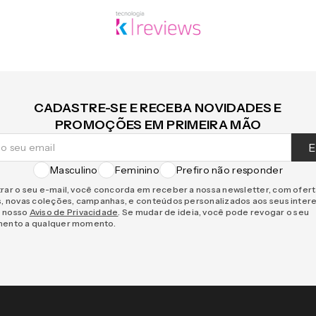
CADASTRE-SE E RECEBA NOVIDADES E
PROMOÇÕES EM PRIMEIRA MÃO
E
Masculino
Feminino
Prefiro não responder
rar o seu e-mail, você concorda em receber a nossa newsletter, com ofer
s, novas coleções, campanhas, e conteúdos personalizados aos seus inter
 nosso
Aviso de Privacidade
. Se mudar de ideia, você pode revogar o seu
mento a qualquer momento.