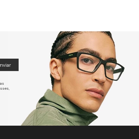
nviar
tas
esses,