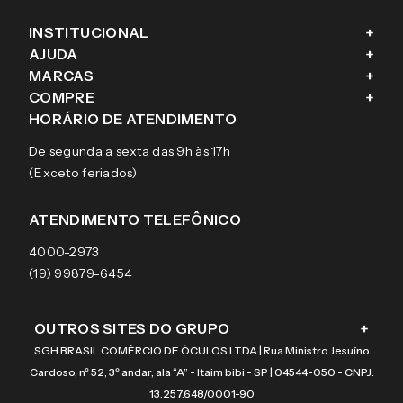
INSTITUCIONAL
+
AJUDA
+
Fale conosco
MARCAS
+
Blog
Como comprar
COMPRE
+
Sobre a eÓtica
Trocas e Devoluções
Ray-Ban
HORÁRIO DE ATENDIMENTO
Segurança
Entregas
Oakley
Óculos de grau
De segunda a sexta das 9h às 17h
Aviso de privacidade
Pagamentos
Tecnol
Óculos de sol
(Exceto feriados)
Termos e condições de uso
Garantias
Arnette
Lentes de contato
Meus pedidos
Vogue
Promoção
ATENDIMENTO TELEFÔNICO
Burberry
Coach
4000-2973
(19) 99879-6454
OUTROS SITES DO GRUPO
+
SGH BRASIL COMÉRCIO DE ÓCULOS LTDA | Rua Ministro Jesuíno
Cardoso, nº 52, 3º andar, ala “A” - Itaim bibi - SP | 04544-050 - CNPJ:
13.257.648/0001-90