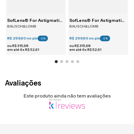
SofLens® For Astigmatism 6
SofLens® For Astigmatism 6
BAUSCH&LOMB
BAUSCH&LOMB
R$ 299,90
no pix
R$ 299,90
no pix
R
-
5
%
-
5
%
ou
R$
315
,
68
ou
R$
315
,
68
em até
6
x
R$
52
,
61
em até
6
x
R$
52
,
61
e
Avaliações
Este produto ainda não tem avaliações