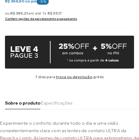
R$ 366,90
no pix
-
5
%
ou
R$
386
,
21
em até
7
x
R$
55
,
17
Conferir opções de parcelamento e pagamento
7 dias para
troca ou devolução
grátis
Sobre o produto
Especificações
Experimente o conforto durante todo o dia e uma visão
consistentemente clara com as lentes de contato ULTRA da
Bausch + Lomb. As lentes de contato ULTRA para astigmatismo da