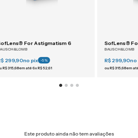
SofLens® For Astigmatism 6
SofLens® Fo
BAUSCH&LOMB
BAUSCH&LOMB
R$ 299,90
no pix
R$ 299,90
no 
-
5
%
u
R$
315
,
68
em até
6
x
R$
52
,
61
ou
R$
315
,
68
em at
Este produto ainda não tem avaliações