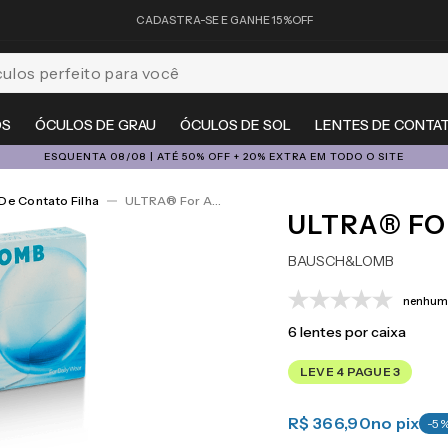
CADASTRA-SE E GANHE 15%OFF
feito para você
OS
ÓCULOS DE GRAU
ÓCULOS DE SOL
LENTES DE CONTA
ESQUENTA 08/08 | ATÉ 50% OFF + 20% EXTRA EM TODO O SITE
De Contato Filha
ULTRA® For Astigmatism 6
ULTRA® FO
BAUSCH&LOMB
nenhuma
6
lentes por caixa
LEVE 4 PAGUE 3
R$ 366,90
no pix
-
5