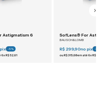
r Astigmatism 6
SofLens® For Astigmati
BAUSCH&LOMB
pix
R$ 299,90
no pix
-
5
%
-
5
%
é
6
x
R$
52
,
61
ou
R$
315
,
68
em até
6
x
R$
52
,
61