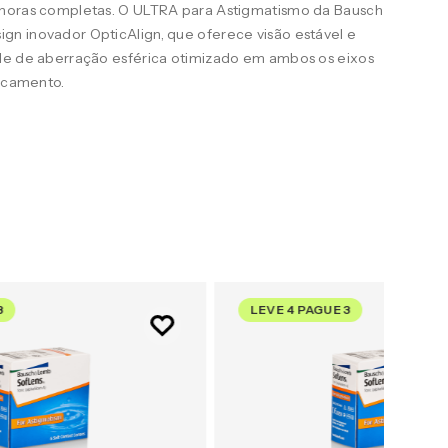
 horas completas. O ULTRA para Astigmatismo da Bausch
n inovador OpticAlign, que oferece visão estável e
le de aberração esférica otimizado em ambos os eixos
uscamento.
3
LEVE 4 PAGUE 3