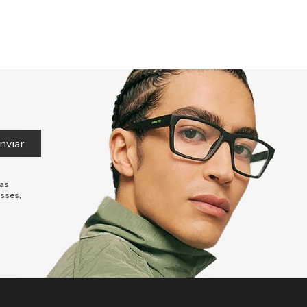
nviar
tas
esses,