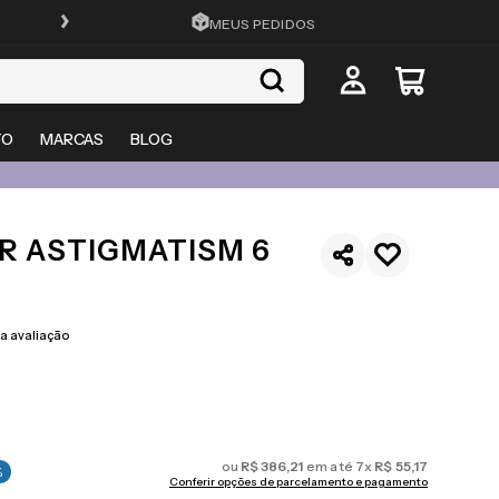
FRETE GRÁTIS EM TODO O SITE
MEUS PEDIDOS
TO
MARCAS
BLOG
R ASTIGMATISM 6
 avaliação
ou
R$
386
,
21
em até
7
x
R$
55
,
17
%
Conferir opções de parcelamento e pagamento