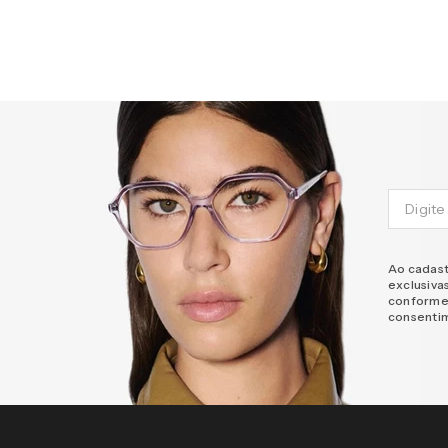
Ao cadast
exclusiva
conforme
consenti