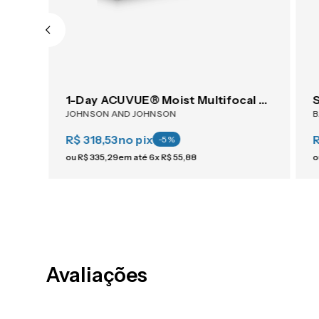
1-Day ACUVUE® Moist Multifocal 30
JOHNSON AND JOHNSON
R$ 318,53
no pix
-
5
%
ou
R$
335
,
29
em até
6
x
R$
55
,
88
o
Avaliações