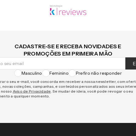
CADASTRE-SE E RECEBA NOVIDADES E
PROMOÇÕES EM PRIMEIRA MÃO
E
Masculino
Feminino
Prefiro não responder
rar o seu e-mail, você concorda em receber a nossa newsletter, com ofer
s, novas coleções, campanhas, e conteúdos personalizados aos seus inter
 nosso
Aviso de Privacidade
. Se mudar de ideia, você pode revogar o seu
mento a qualquer momento.