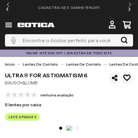
OS
CADASTRA-SE E GANHE 15%OFF
Encontre o óculos perfeito para você
08/08 •ATÉ 50% OFF + 25% EXTRA EM TODO SITE
Lentes De Contato
Lentes De Contato
Lentes De Cont
ULTRA® FOR ASTIGMATISM 6
BAUSCH&LOMB
nenhuma avaliação
6
lentes por caixa
LEVE 4 PAGUE 3