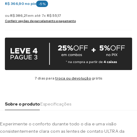
R$ 366,90
no pix
-
5
%
ou
R$
386
,
21
em até
7
x
R$
55
,
17
Conferir opções de parcelamento e pagamento
7 dias para
troca ou devolução
grátis
Sobre o produto
Especificações
Experimente o conforto durante todo o dia e uma visão
consistentemente clara com as lentes de contato ULTRA da