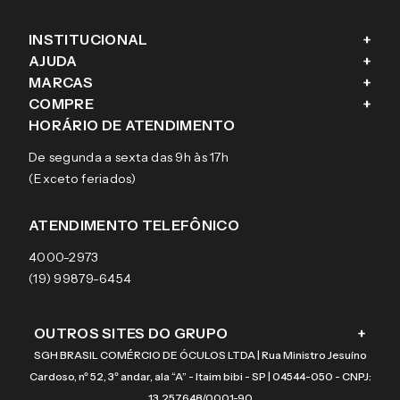
INSTITUCIONAL
+
AJUDA
+
Fale conosco
MARCAS
+
Blog
Como comprar
COMPRE
+
Sobre a eÓtica
Trocas e Devoluções
Ray-Ban
HORÁRIO DE ATENDIMENTO
Segurança
Entregas
Oakley
Óculos de grau
De segunda a sexta das 9h às 17h
Aviso de privacidade
Pagamentos
Tecnol
Óculos de sol
(Exceto feriados)
Termos e condições de uso
Garantias
Arnette
Lentes de contato
Meus pedidos
Vogue
Promoção
ATENDIMENTO TELEFÔNICO
Burberry
Coach
4000-2973
(19) 99879-6454
OUTROS SITES DO GRUPO
+
SGH BRASIL COMÉRCIO DE ÓCULOS LTDA | Rua Ministro Jesuíno
Cardoso, nº 52, 3º andar, ala “A” - Itaim bibi - SP | 04544-050 - CNPJ:
13.257.648/0001-90