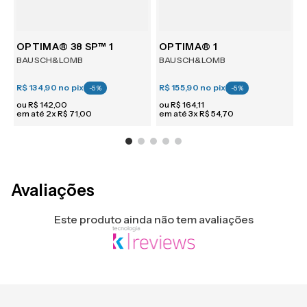
m 6
OPTIMA® 38 SP™ 1
OPTIMA® 1
BAUSCH&LOMB
BAUSCH&LOMB
R$ 134,90
no pix
R$ 155,90
no pix
R
-
5
%
-
5
%
ou
R$
142
,
00
ou
R$
164
,
11
em até
2
x
R$
71
,
00
em até
3
x
R$
54
,
70
e
Avaliações
Este produto ainda não tem avaliações