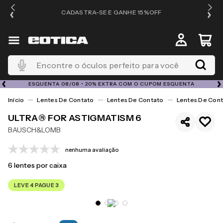
OS
CADASTRA-SE E GANHE 15%OFF
Encontre o óculos perfeito para você
ESQUENTA 08/08 • 20% EXTRA COM O CUPOM ESQUENTA
Lentes De Contato
Lentes De Contato
Lentes De Cont
ULTRA® FOR ASTIGMATISM 6
BAUSCH&LOMB
nenhuma avaliação
6
lentes por caixa
LEVE 4 PAGUE 3