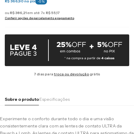
R$ 366,90
no pix
-
5
%
ou
R$
386
,
21
em até
7
x
R$
55
,
17
Conferir opções de parcelamento e pagamento
7 dias para
troca ou devolução
grátis
Sobre o produto
Especificações
Experimente o conforto durante todo o dia e uma visão
consistentemente clara com as lentes de contato ULTRA da
Bausch + Lomb. As lentes de contato ULTRA para astigmatismo da