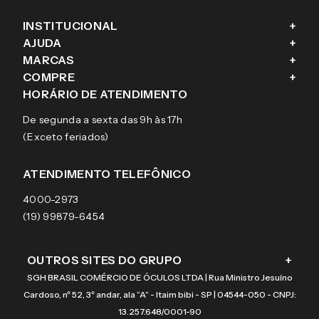
INSTITUCIONAL
+
AJUDA
+
Fale conosco
MARCAS
+
Blog
Como comprar
COMPRE
+
Sobre a eÓtica
Trocas e Devoluções
Ray-Ban
HORÁRIO DE ATENDIMENTO
Segurança
Entregas
Oakley
Óculos de grau
De segunda a sexta das 9h às 17h
Aviso de privacidade
Pagamentos
Tecnol
Óculos de sol
(Exceto feriados)
Termos e condições de uso
Garantias
Arnette
Lentes de contato
Meus pedidos
Vogue
Promoção
ATENDIMENTO TELEFÔNICO
Burberry
Coach
4000-2973
(19) 99879-6454
OUTROS SITES DO GRUPO
+
SGH BRASIL COMÉRCIO DE ÓCULOS LTDA | Rua Ministro Jesuíno
Cardoso, nº 52, 3º andar, ala “A” - Itaim bibi - SP | 04544-050 - CNPJ:
13.257.648/0001-90