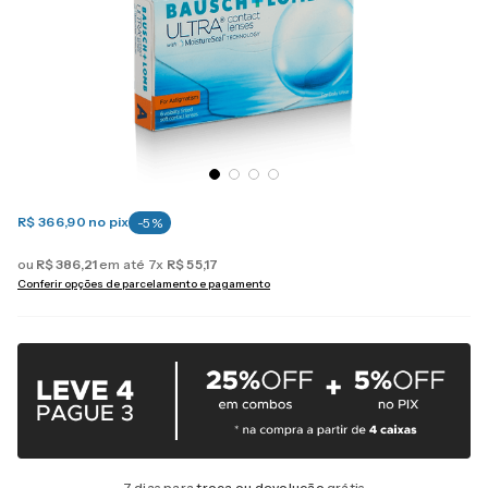
R$ 366,90
no pix
-
5
%
ou
R$
386
,
21
em até
7
x
R$
55
,
17
Conferir opções de parcelamento e pagamento
7 dias para
troca ou devolução
grátis