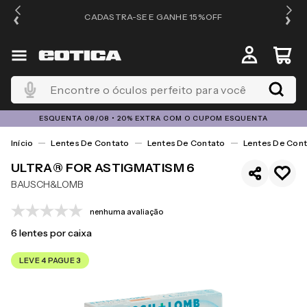
OS
CADASTRA-SE E GANHE 15%OFF
Encontre o óculos perfeito para você
ESQUENTA 08/08 • 20% EXTRA COM O CUPOM ESQUENTA
Lentes De Contato
Lentes De Contato
Lentes De Cont
ULTRA® FOR ASTIGMATISM 6
BAUSCH&LOMB
nenhuma avaliação
6
lentes por caixa
LEVE 4 PAGUE 3