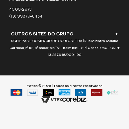
Coach
4000-2973
(19) 99879-6454
OUTROS SITES DO GRUPO
+
SGH BRASIL COMÉRCIO DE ÓCULOS LTDA | Rua Ministro Jesuíno
Cardoso, nº 52, 3º andar, ala “A” - Itaim bibi - SP | 04544-050 - CNPJ:
13.257.648/0001-90
Eótica © 2025 | Todos os direitos reservados
Termos mais buscados
Termos mais buscados