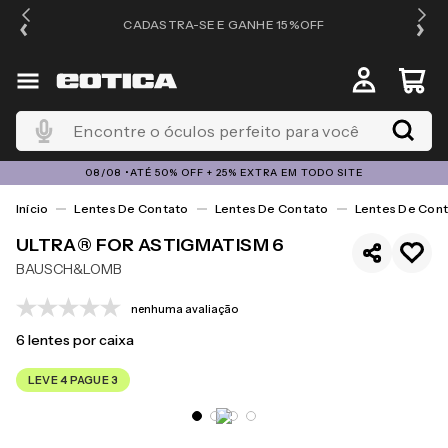
OS
CADASTRA-SE E GANHE 15%OFF
Encontre o óculos perfeito para você
08/08 •ATÉ 50% OFF + 25% EXTRA EM TODO SITE
Lentes De Contato
Lentes De Contato
Lentes De Cont
ULTRA® FOR ASTIGMATISM 6
BAUSCH&LOMB
nenhuma avaliação
6
lentes por caixa
LEVE 4 PAGUE 3