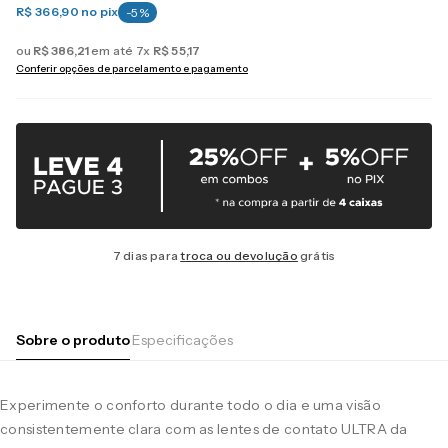
R$ 366,90
no pix
-
5
%
ou
R$
386
,
21
em até
7
x
R$
55
,
17
Conferir opções de parcelamento e pagamento
7 dias para
troca ou devolução
grátis
Sobre o produto
Especificações
Experimente o conforto durante todo o dia e uma visão
consistentemente clara com as lentes de contato ULTRA da