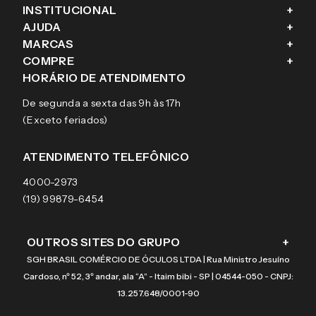
INSTITUCIONAL
+
AJUDA
+
Fale conosco
MARCAS
+
Blog
Como comprar
COMPRE
+
Sobre a eÓtica
Trocas e Devoluções
Ray-Ban
HORÁRIO DE ATENDIMENTO
Segurança
Entregas
Oakley
Óculos de grau
De segunda a sexta das 9h às 17h
Aviso de privacidade
Pagamentos
Tecnol
Óculos de sol
(Exceto feriados)
Termos e condições de uso
Garantias
Arnette
Lentes de contato
Meus pedidos
Vogue
Promoção
ATENDIMENTO TELEFÔNICO
Burberry
Coach
4000-2973
(19) 99879-6454
OUTROS SITES DO GRUPO
+
SGH BRASIL COMÉRCIO DE ÓCULOS LTDA | Rua Ministro Jesuíno
Cardoso, nº 52, 3º andar, ala “A” - Itaim bibi - SP | 04544-050 - CNPJ:
13.257.648/0001-90