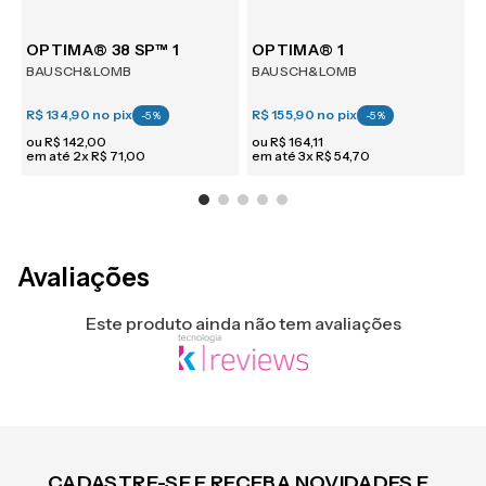
m 6
OPTIMA® 38 SP™ 1
OPTIMA® 1
BAUSCH&LOMB
BAUSCH&LOMB
R$ 134,90
no pix
R$ 155,90
no pix
R
-
5
%
-
5
%
ou
R$
142
,
00
ou
R$
164
,
11
em até
2
x
R$
71
,
00
em até
3
x
R$
54
,
70
e
Avaliações
Este produto ainda não tem avaliações