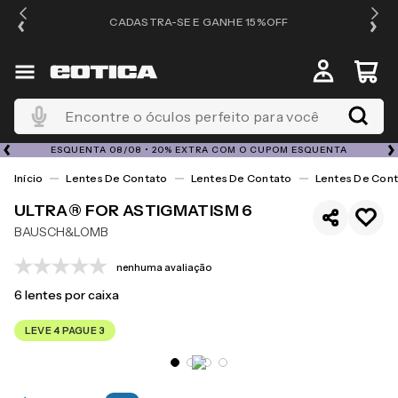
OS
CADASTRA-SE E GANHE 15%OFF
Encontre o óculos perfeito para você
ESQUENTA 08/08 • 20% EXTRA COM O CUPOM ESQUENTA
Lentes De Contato
Lentes De Contato
Lentes De Cont
ULTRA® FOR ASTIGMATISM 6
BAUSCH&LOMB
nenhuma avaliação
6
lentes por caixa
LEVE 4 PAGUE 3