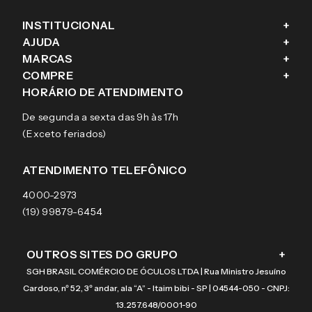
INSTITUCIONAL
+
AJUDA
+
Fale conosco
MARCAS
+
Blog
Como comprar
COMPRE
+
Sobre a eÓtica
Trocas e Devoluções
Ray-Ban
HORÁRIO DE ATENDIMENTO
Segurança
Entregas
Oakley
Óculos de grau
De segunda a sexta das 9h às 17h
Aviso de privacidade
Pagamentos
Tecnol
Óculos de sol
(Exceto feriados)
Termos e condições de uso
Garantias
Arnette
Lentes de contato
Meus pedidos
Vogue
Promoção
ATENDIMENTO TELEFÔNICO
Burberry
Coach
4000-2973
(19) 99879-6454
OUTROS SITES DO GRUPO
+
SGH BRASIL COMÉRCIO DE ÓCULOS LTDA | Rua Ministro Jesuíno
Cardoso, nº 52, 3º andar, ala “A” - Itaim bibi - SP | 04544-050 - CNPJ:
13.257.648/0001-90