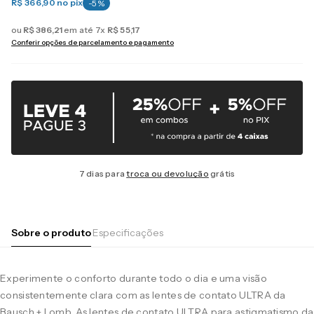
R$ 366,90
no pix
-
5
%
ou
R$
386
,
21
em até
7
x
R$
55
,
17
Conferir opções de parcelamento e pagamento
7 dias para
troca ou devolução
grátis
Sobre o produto
Especificações
Experimente o conforto durante todo o dia e uma visão
consistentemente clara com as lentes de contato ULTRA da
Bausch + Lomb. As lentes de contato ULTRA para astigmatismo da