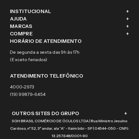
INSTITUCIONAL
+
AJUDA
+
Fale conosco
MARCAS
+
Blog
Como comprar
COMPRE
+
Sobre a eÓtica
Trocas e Devoluções
Ray-Ban
HORÁRIO DE ATENDIMENTO
Segurança
Entregas
Oakley
Óculos de grau
De segunda a sexta das 9h às 17h
Aviso de privacidade
Pagamentos
Tecnol
Óculos de sol
(Exceto feriados)
Termos e condições de uso
Garantias
Arnette
Lentes de contato
Meus pedidos
Vogue
Promoção
ATENDIMENTO TELEFÔNICO
Burberry
Coach
4000-2973
(19) 99879-6454
OUTROS SITES DO GRUPO
+
SGH BRASIL COMÉRCIO DE ÓCULOS LTDA | Rua Ministro Jesuíno
Cardoso, nº 52, 3º andar, ala “A” - Itaim bibi - SP | 04544-050 - CNPJ:
13.257.648/0001-90