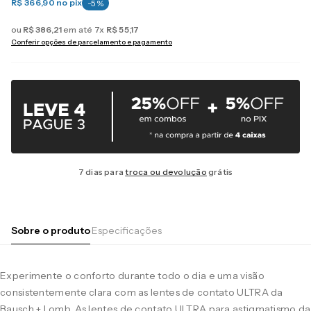
R$ 366,90
no pix
-
5
%
ou
R$
386
,
21
em até
7
x
R$
55
,
17
Conferir opções de parcelamento e pagamento
7 dias para
troca ou devolução
grátis
Sobre o produto
Especificações
Experimente o conforto durante todo o dia e uma visão
consistentemente clara com as lentes de contato ULTRA da
Bausch + Lomb. As lentes de contato ULTRA para astigmatismo da