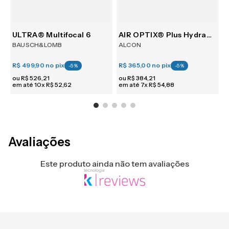
m 6
ULTRA® Multifocal 6
AIR OPTIX® Plus HydraGlyde® Astigmatism 6
BAUSCH&LOMB
ALCON
R$ 499,90
no pix
R$ 365,00
no pix
R
-
5
%
-
5
%
ou
R$
526
,
21
ou
R$
384
,
21
em até
10
x
R$
52
,
62
em até
7
x
R$
54
,
88
e
Avaliações
Este produto ainda não tem avaliações