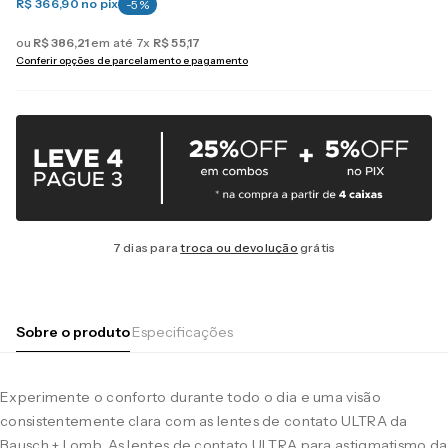
R$ 366,90
no pix
-
5
%
ou
R$
386
,
21
em até
7
x
R$
55
,
17
Conferir opções de parcelamento e pagamento
7 dias para
troca ou devolução
grátis
Sobre o produto
Especificações
Experimente o conforto durante todo o dia e uma visão
consistentemente clara com as lentes de contato ULTRA da
Bausch + Lomb. As lentes de contato ULTRA para astigmatismo da