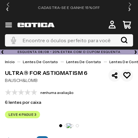
OS
CADASTRA-SE E GANHE 15%OFF
Encontre o óculos perfeito para você
ESQUENTA 08/08 • 20% EXTRA COM O CUPOM ESQUENTA
Lentes De Contato
Lentes De Contato
Lentes De Cont
ULTRA® FOR ASTIGMATISM 6
BAUSCH&LOMB
nenhuma avaliação
6
lentes por caixa
LEVE 4 PAGUE 3