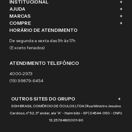
INSTITUCIONAL
+
AJUDA
+
Fale conosco
MARCAS
+
Blog
Como comprar
COMPRE
+
Sobre a eÓtica
Trocas e Devoluções
Ray-Ban
HORÁRIO DE ATENDIMENTO
Segurança
Entregas
Oakley
Óculos de grau
De segunda a sexta das 9h às 17h
Aviso de privacidade
Pagamentos
Tecnol
Óculos de sol
(Exceto feriados)
Termos e condições de uso
Garantias
Arnette
Lentes de contato
Meus pedidos
Vogue
Promoção
ATENDIMENTO TELEFÔNICO
Burberry
Coach
4000-2973
(19) 99879-6454
OUTROS SITES DO GRUPO
+
SGH BRASIL COMÉRCIO DE ÓCULOS LTDA | Rua Ministro Jesuíno
Cardoso, nº 52, 3º andar, ala “A” - Itaim bibi - SP | 04544-050 - CNPJ:
13.257.648/0001-90