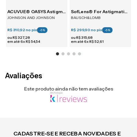
tism 30
ACUVUE® OASYS Astigmatism 6
SofLens® For Astigmatism 6
JOHNSON AND JOHNSON
BAUSCH&LOMB
R$ 310,92
no pix
R$ 299,90
no pix
R
-
5
%
-
5
%
ou
R$
327
,
28
ou
R$
315
,
68
em até
6
x
R$
54
,
54
em até
6
x
R$
52
,
61
e
Avaliações
Este produto ainda não tem avaliações