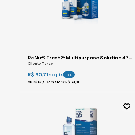
ReNu® Fresh® Multipurpose Solution 475 ml
Cliente Terzo
R$ 60,71
no pix
-
5
%
ou
R$
63
,
90
em até
1
x
R$
63
,
90