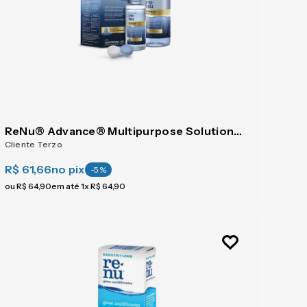
ReNu® Advance® Multipurpose Solution 475 ml
Cliente Terzo
R$ 61,66
no pix
-
5
%
ou
R$
64
,
90
em até
1
x
R$
64
,
90