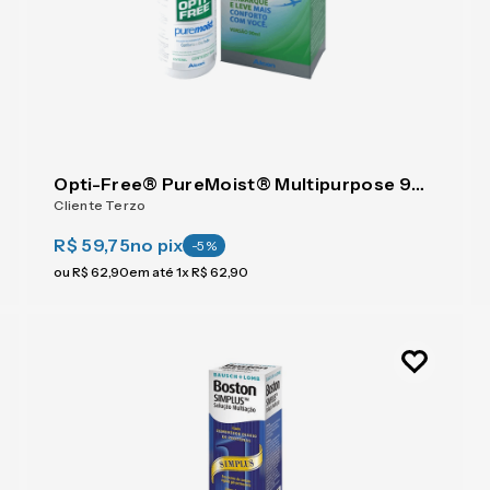
Opti-Free® PureMoist® Multipurpose 90 ml
Cliente Terzo
R$ 59,75
no pix
-
5
%
ou
R$
62
,
90
em até
1
x
R$
62
,
90