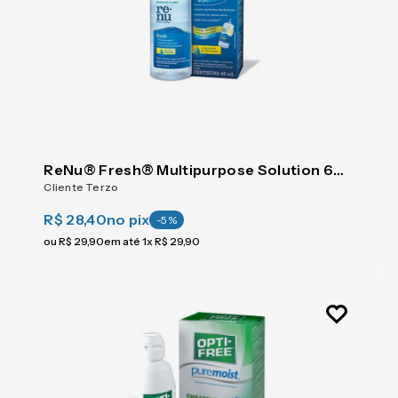
ReNu® Fresh® Multipurpose Solution 60 ml
Cliente Terzo
R$ 28,40
no pix
-
5
%
ou
R$
29
,
90
em até
1
x
R$
29
,
90