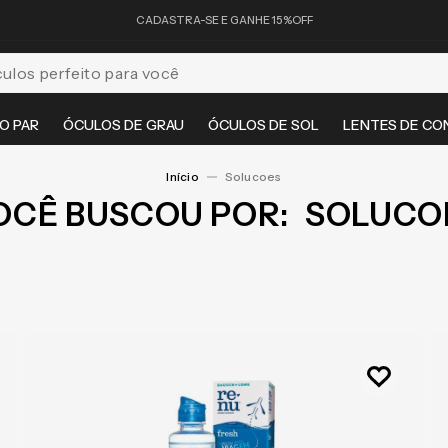
CADASTRA-SE E GANHE 15%OFF
feito para você
O PAR
ÓCULOS DE GRAU
ÓCULOS DE SOL
LENTES DE CO
Solucoes
OCÊ BUSCOU POR:
SOLUCO