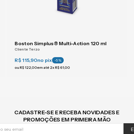
Boston Simplus® Multi-Action 120 ml
Cliente Terzo
R$ 115,90
no pix
-
5
%
ou
R$
122
,
00
em até
2
x
R$
61
,
00
CADASTRE-SE E RECEBA NOVIDADES E
PROMOÇÕES EM PRIMEIRA MÃO
E