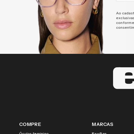
Ao cadast
exclusiva
conforme
consenti
COMPRE
MARCAS
Óculos feminino
Ray-Ban