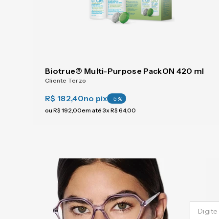
Biotrue® Multi-Purpose PackON 420 ml
Cliente Terzo
R$ 182,40
no pix
-
5
%
ou
R$
192
,
00
em até
3
x
R$
64
,
00