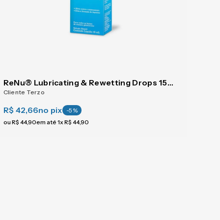
ReNu® Lubricating & Rewetting Drops 15 ml
Cliente Terzo
R$ 42,66
no pix
-
5
%
ou
R$
44
,
90
em até
1
x
R$
44
,
90