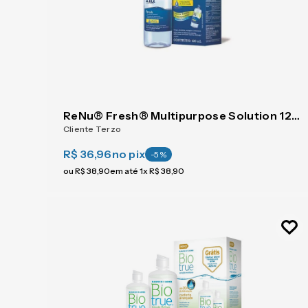
ReNu® Fresh® Multipurpose Solution 120 ml
Cliente Terzo
R$ 36,96
no pix
-
5
%
ou
R$
38
,
90
em até
1
x
R$
38
,
90