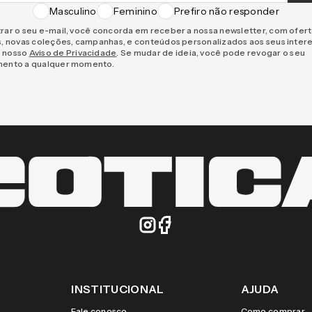
Masculino
Feminino
Prefiro não responder
rar o seu e-mail, você concorda em receber a nossa newsletter, com ofer
s, novas coleções, campanhas, e conteúdos personalizados aos seus inter
 nosso
Aviso de Privacidade
. Se mudar de ideia, você pode revogar o seu
mento a qualquer momento.
INSTITUCIONAL
AJUDA
Fale conosco
Como comprar