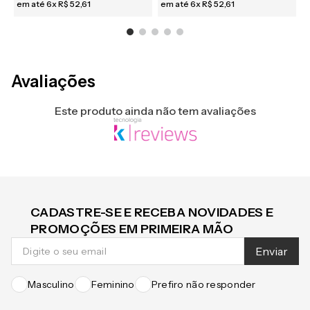
em até
6
x
R$
52
,
61
em até
6
x
R$
52
,
61
e
Avaliações
Este produto ainda não tem avaliações
CADASTRE-SE E RECEBA NOVIDADES E
PROMOÇÕES EM PRIMEIRA MÃO
Enviar
Masculino
Feminino
Prefiro não responder