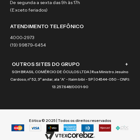
De segunda a sexta das 9h às 17h
Aviso de privacidade
Pagamentos
Tecnol
Óculos de sol
(Exceto feriados)
Termos e condições de uso
Garantias
Arnette
Lentes de contato
Meus pedidos
Vogue
Promoção
ATENDIMENTO TELEFÔNICO
Burberry
Coach
4000-2973
(19) 99879-6454
OUTROS SITES DO GRUPO
+
SGH BRASIL COMÉRCIO DE ÓCULOS LTDA | Rua Ministro Jesuíno
Cardoso, nº 52, 3º andar, ala “A” - Itaim bibi - SP | 04544-050 - CNPJ:
13.257.648/0001-90
Eótica © 2025 | Todos os direitos reservados