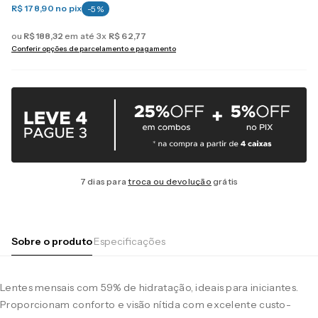
R$ 178,90
no pix
-
5
%
ou
R$
188
,
32
em até
3
x
R$
62
,
77
Conferir opções de parcelamento e pagamento
7 dias para
troca ou devolução
grátis
Sobre o produto
Especificações
Lentes mensais com 59% de hidratação, ideais para iniciantes.
Proporcionam conforto e visão nítida com excelente custo-