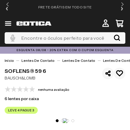
FRETE GRÁTIS EM TODO SITE
Encontre o óculos perfeito para você
ESQUENTA 08/08 • 20% EXTRA COM O CUPOM ESQUENTA
Lentes De Contato
Lentes De Contato
Lentes De Cont
SOFLENS® 59 6
BAUSCH&LOMB
nenhuma avaliação
6
lentes por caixa
LEVE 4 PAGUE 3