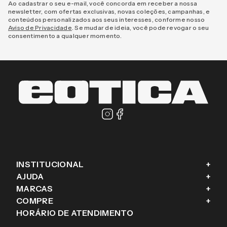
Ao cadastrar o seu e-mail, você concorda em receber a nossa
newsletter, com ofertas exclusivas, novas coleções, campanhas, e
conteúdos personalizados aos seus interesses, conforme nosso
Aviso de Privacidade
. Se mudar de ideia, você pode revogar o seu
consentimento a qualquer momento.
INSTITUCIONAL
+
AJUDA
+
Fale conosco
MARCAS
+
Blog
Como comprar
COMPRE
+
Sobre a eÓtica
Trocas e Devoluções
Ray-Ban
HORÁRIO DE ATENDIMENTO
Segurança
Entregas
Oakley
Óculos de grau