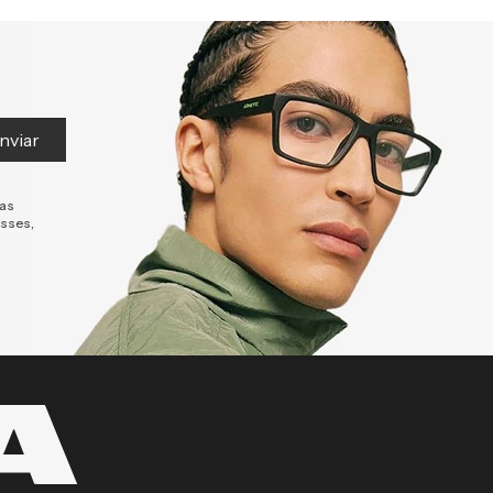
nviar
tas
esses,