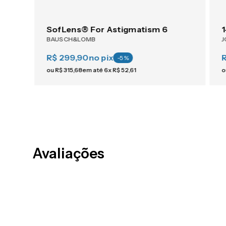
1-Day ACUVUE® Moist For Astigmatism 30
SofLens® For Astigmatism 6
BAUSCH&LOMB
J
R$ 299,90
no pix
R
-
5
%
ou
R$
315
,
68
em até
6
x
R$
52
,
61
o
Avaliações