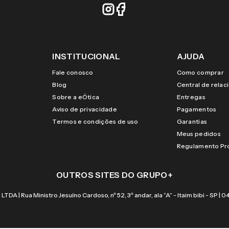
INSTITUCIONAL
AJUDA
Fale conosco
Como comprar
Blog
Central de rela
Sobre a eÓtica
Entregas
Aviso de privacidade
Pagamentos
Termos e condições de uso
Garantias
Meus pedidos
Regulamento P
OUTROS SITES DO GRUPO
+
 Rua Ministro Jesuíno Cardoso, nº 52, 3º andar, ala “A” - Itaim bibi - SP |