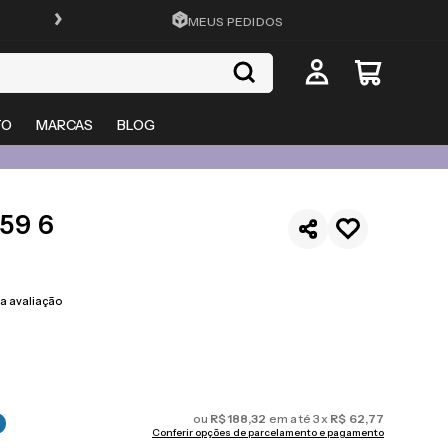
FRETE GRÁTIS EM TODO O SITE
MEUS PEDIDOS
TO
MARCAS
BLOG
59 6
 avaliação
ou
R$
188
,
32
em até
3
x
R$
62
,
77
Conferir opções de parcelamento e pagamento