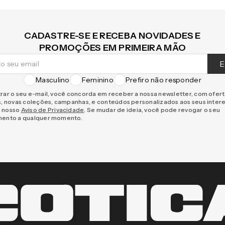
CADASTRE-SE E RECEBA NOVIDADES E
PROMOÇÕES EM PRIMEIRA MÃO
E
Masculino
Feminino
Prefiro não responder
rar o seu e-mail, você concorda em receber a nossa newsletter, com ofer
s, novas coleções, campanhas, e conteúdos personalizados aos seus inter
 nosso
Aviso de Privacidade
. Se mudar de ideia, você pode revogar o seu
mento a qualquer momento.