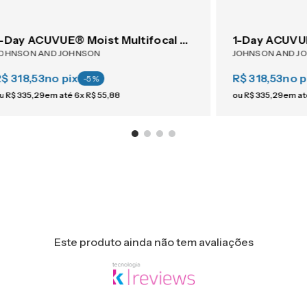
1-Day ACUVUE® Moist Multifocal 30
OHNSON AND JOHNSON
JOHNSON AND J
$ 318,53
no pix
R$ 318,53
no p
-
5
%
u
R$
335
,
29
em até
6
x
R$
55
,
88
ou
R$
335
,
29
em a
Este produto ainda não tem avaliações