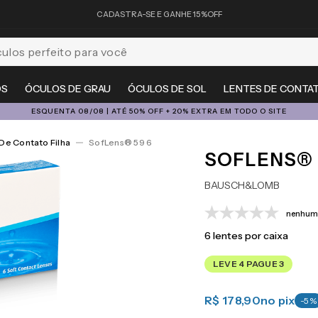
CADASTRA-SE E GANHE 15%OFF
feito para você
OS
ÓCULOS DE GRAU
ÓCULOS DE SOL
LENTES DE CONTA
ESQUENTA 08/08 | ATÉ 50% OFF + 20% EXTRA EM TODO O SITE
De Contato Filha
SofLens® 59 6
SOFLENS® 
BAUSCH&LOMB
nenhuma
6
lentes por caixa
LEVE 4 PAGUE 3
R$ 178,90
no pix
-
5
%