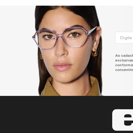
Ao cadast
exclusiva
conforme
consenti