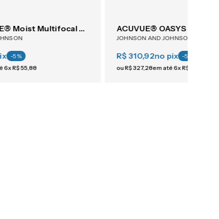
1-Day ACUVUE® Moist Multifocal 30
ACUVUE® OASYS Astigma
OHNSON
JOHNSON AND JOHNSON
ix
R$ 310,92
no pix
-
5
%
-
5
%
té
6
x
R$
55
,
88
ou
R$
327
,
28
em até
6
x
R$
54
,
54