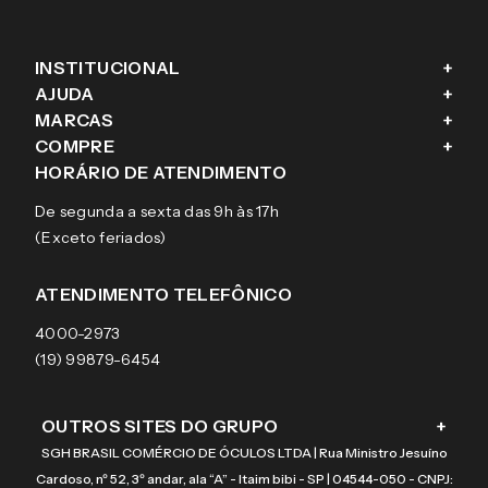
INSTITUCIONAL
+
AJUDA
+
Fale conosco
MARCAS
+
Blog
Como comprar
COMPRE
+
Sobre a eÓtica
Trocas e Devoluções
Ray-Ban
HORÁRIO DE ATENDIMENTO
Segurança
Entregas
Oakley
Óculos de grau
De segunda a sexta das 9h às 17h
Aviso de privacidade
Pagamentos
Tecnol
Óculos de sol
(Exceto feriados)
Termos e condições de uso
Garantias
Arnette
Lentes de contato
Meus pedidos
Vogue
Promoção
ATENDIMENTO TELEFÔNICO
Burberry
Coach
4000-2973
(19) 99879-6454
OUTROS SITES DO GRUPO
+
SGH BRASIL COMÉRCIO DE ÓCULOS LTDA | Rua Ministro Jesuíno
Cardoso, nº 52, 3º andar, ala “A” - Itaim bibi - SP | 04544-050 - CNPJ: