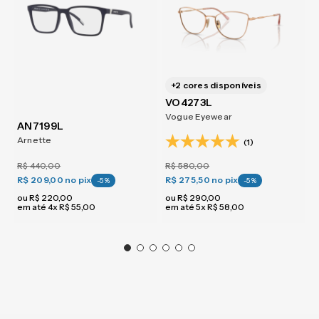
+
2
cores disponíveis
VO4273L
Vogue Eyewear
AN7199L
Arnette
(1)
R$
440
,
00
R$
580
,
00
R$ 209,00
no pix
R$ 275,50
no pix
-
5
%
-
5
%
ou
R$
220
,
00
ou
R$
290
,
00
em até
4
x
R$
55
,
00
em até
5
x
R$
58
,
00