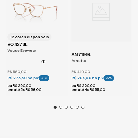
+
2
cores disponíveis
VO4273L
Vogue Eyewear
AN7199L
Arnette
(1)
R$
580
,
00
R$
440
,
00
R$ 275,50
no pix
R$ 209,00
no pix
-
5
%
-
5
%
ou
R$
290
,
00
ou
R$
220
,
00
em até
5
x
R$
58
,
00
em até
4
x
R$
55
,
00