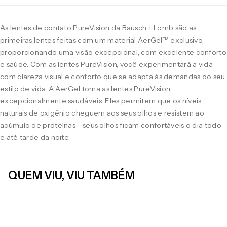
As lentes de contato PureVision da Bausch + Lomb são as
primeiras lentes feitas com um material AerGel™ exclusivo,
proporcionando uma visão excepcional, com excelente conforto
e saúde. Com as lentes PureVision, você experimentará a vida
com clareza visual e conforto que se adapta às demandas do seu
estilo de vida. A AerGel torna as lentes PureVision
excepcionalmente saudáveis. Eles permitem que os níveis
naturais de oxigênio cheguem aos seus olhos e resistem ao
acúmulo de proteínas - seus olhos ficam confortáveis o dia todo
e até tarde da noite.
QUEM VIU, VIU TAMBÉM
LEVE 4 PAGUE 3
LEVE 4 PAGUE 3