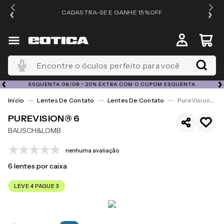
OS
CADASTRA-SE E GANHE 15%OFF
Encontre o óculos perfeito para você
ESQUENTA 08/08 • 20% EXTRA COM O CUPOM ESQUENTA
Lentes De Contato
Lentes De Contato
PureVision® 6
PUREVISION® 6
BAUSCH&LOMB
nenhuma avaliação
6
lentes por caixa
LEVE 4 PAGUE 3