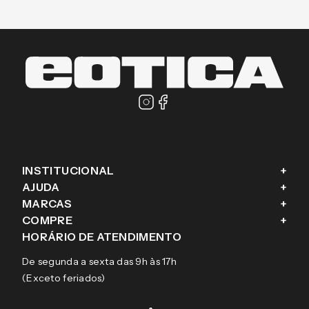
CADASTRE-SE E RECEBA NOVIDADES E
PROMOÇÕES EM PRIMEIRA MÃO
Enviar
Masculino
Feminino
Prefiro não responder
Ao cadastrar o seu e-mail, você concorda em receber a nossa
newsletter, com ofertas exclusivas, novas coleções, campanhas, e
conteúdos personalizados aos seus interesses, conforme nosso
Aviso de Privacidade
. Se mudar de ideia, você pode revogar o seu
consentimento a qualquer momento.