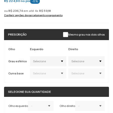
R$ 224,90
no pix
-
5
%
ou
R$
236
,
74
em até
4
x
R$
59
,
18
Conferir opções de parcelamento e pagamento
PRESCRIÇÃO
Mesmo grau nos dois olhos
Olho
Esquerdo
Direito
Grau esférico
Selecione
Selecione
Curva base
Selecione
Selecione
SELECIONE SUA QUANTIDADE
Olho esquerdo
-
Olho direito
-