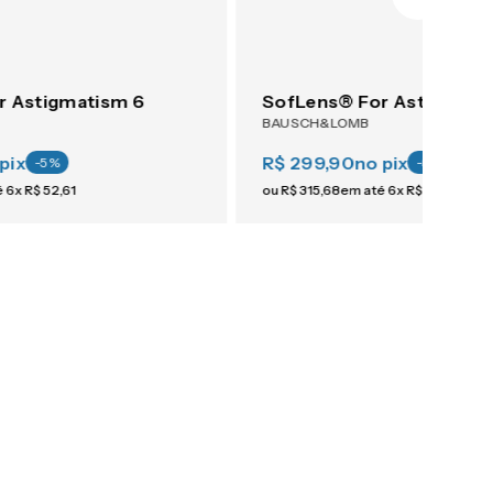
r Astigmatism 6
SofLens® For Astigmati
BAUSCH&LOMB
pix
R$ 299,90
no pix
-
5
%
-
5
%
é
6
x
R$
52
,
61
ou
R$
315
,
68
em até
6
x
R$
52
,
61