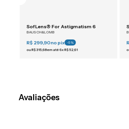
ACUVUE® OASYS 1-Day For Astigmatism 30
SofLens® For Astigmatism 6
BAUSCH&LOMB
R$ 299,90
no pix
-
5
%
ou
R$
315
,
68
em até
6
x
R$
52
,
61
o
Avaliações