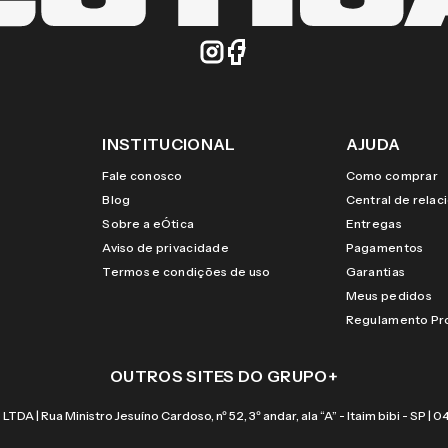
INSTITUCIONAL
AJUDA
Fale conosco
Como comprar
Blog
Central de rela
Sobre a eÓtica
Entregas
Aviso de privacidade
Pagamentos
Termos e condições de uso
Garantias
Meus pedidos
Regulamento P
OUTROS SITES DO GRUPO
+
 Rua Ministro Jesuíno Cardoso, nº 52, 3º andar, ala “A” - Itaim bibi - SP |