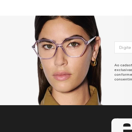
Ao cadast
exclusiva
conforme
consenti