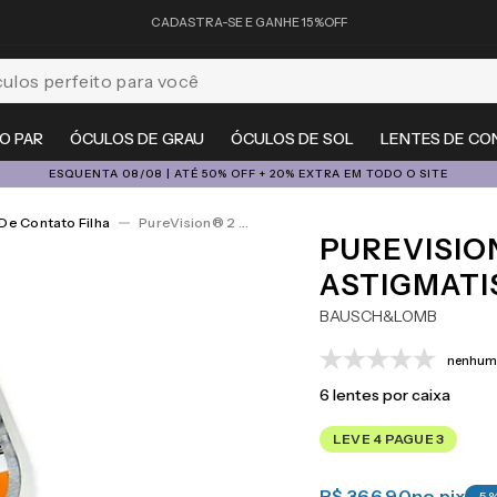
CADASTRA-SE E GANHE 15%OFF
feito para você
O PAR
ÓCULOS DE GRAU
ÓCULOS DE SOL
LENTES DE CO
ESQUENTA 08/08 | ATÉ 50% OFF + 20% EXTRA EM TODO O SITE
De Contato Filha
PureVision® 2 For Astigmatism 6
PUREVISIO
ASTIGMATI
BAUSCH&LOMB
nenhuma
6
lentes por caixa
LEVE 4 PAGUE 3
R$ 366,90
no pix
-
5