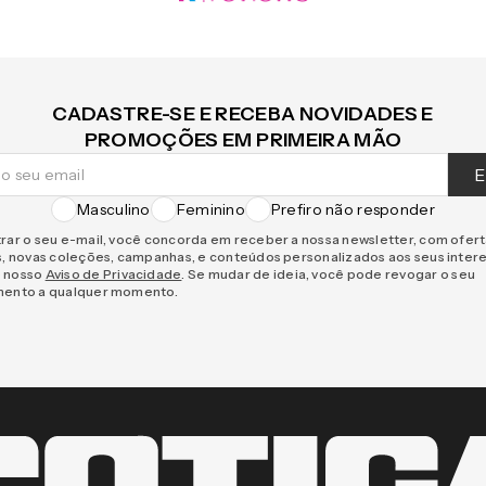
CADASTRE-SE E RECEBA NOVIDADES E
PROMOÇÕES EM PRIMEIRA MÃO
E
Masculino
Feminino
Prefiro não responder
rar o seu e-mail, você concorda em receber a nossa newsletter, com ofer
s, novas coleções, campanhas, e conteúdos personalizados aos seus inter
 nosso
Aviso de Privacidade
. Se mudar de ideia, você pode revogar o seu
mento a qualquer momento.