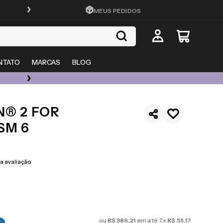
FRETE GRÁTIS EM TODO O SITE
MEUS PEDIDOS
NTATO
MARCAS
BLOG
ÓCULOS DE GRAU, SOL E LENTES COM ATÉ 50% OFF + 20% EXTRA
N® 2 FOR
SM 6
 avaliação
ou
R$
386
,
21
em até
7
x
R$
55
,
17
%