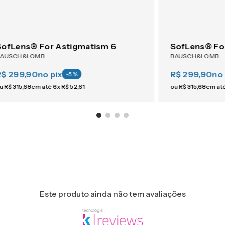
SofLens® For Astigmatism 6
SofLens® Fo
BAUSCH&LOMB
BAUSCH&LOMB
R$ 299,90
no pix
R$ 299,90
no 
-
5
%
u
R$
315
,
68
em até
6
x
R$
52
,
61
ou
R$
315
,
68
em at
Este produto ainda não tem avaliações