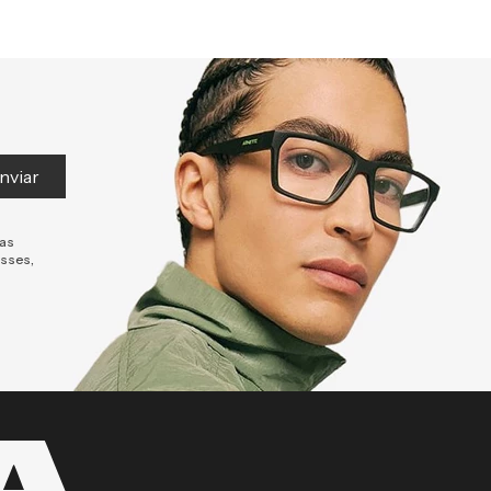
nviar
tas
esses,