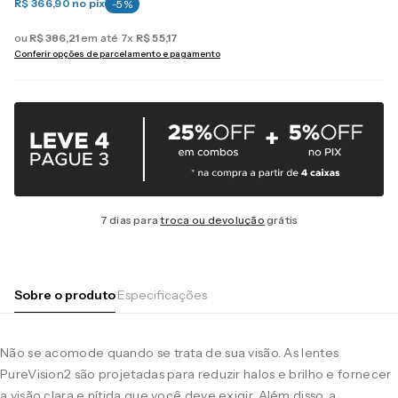
R$ 366,90
no pix
-
5
%
ou
R$
386
,
21
em até
7
x
R$
55
,
17
Conferir opções de parcelamento e pagamento
7 dias para
troca ou devolução
grátis
Sobre o produto
Especificações
Não se acomode quando se trata de sua visão. As lentes
PureVision2 são projetadas para reduzir halos e brilho e fornecer
a visão clara e nítida que você deve exigir. Além disso, a