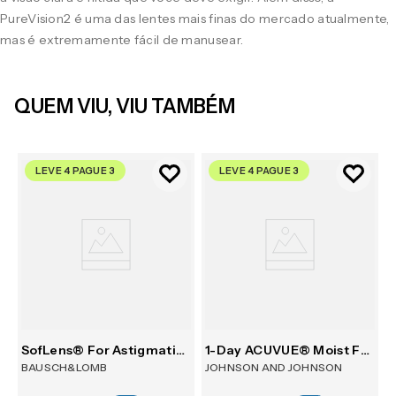
PureVision2 é uma das lentes mais finas do mercado atualmente,
mas é extremamente fácil de manusear.
QUEM VIU, VIU TAMBÉM
LEVE 4 PAGUE 3
LEVE 4 PAGUE 3
m 6
SofLens® For Astigmatism 6
1-Day ACUVUE® Moist For Astigmatism 30
BAUSCH&LOMB
JOHNSON AND JOHNSON