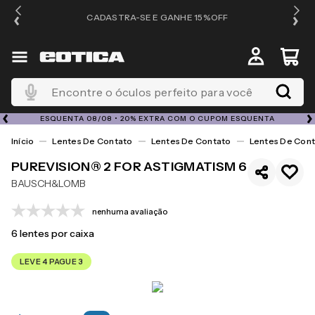
OS
CADASTRA-SE E GANHE 15%OFF
Encontre o óculos perfeito para você
ESQUENTA 08/08 • 20% EXTRA COM O CUPOM ESQUENTA
Lentes De Contato
Lentes De Contato
Lentes De Cont
PUREVISION® 2 FOR ASTIGMATISM 6
BAUSCH&LOMB
nenhuma avaliação
6
lentes por caixa
LEVE 4 PAGUE 3