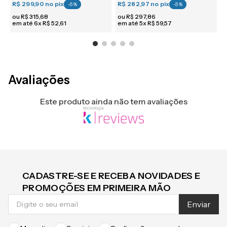
R$ 299,90
no pix
R$ 282,97
no pix
R
-
5
%
-
5
%
ou
R$
315
,
68
ou
R$
297
,
86
em até
6
x
R$
52
,
61
em até
5
x
R$
59
,
57
e
Avaliações
Este produto ainda não tem avaliações
CADASTRE-SE E RECEBA NOVIDADES E
PROMOÇÕES EM PRIMEIRA MÃO
Enviar