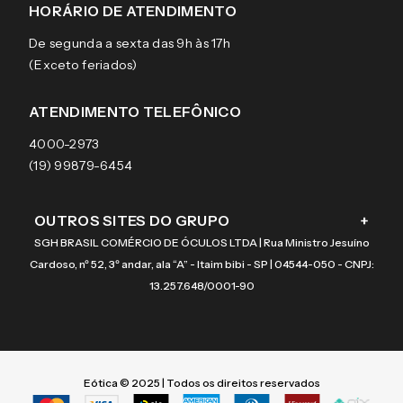
Sobre a eÓtica
Trocas e Devoluções
Ray-Ban
HORÁRIO DE ATENDIMENTO
Segurança
Entregas
Oakley
Óculos de grau
De segunda a sexta das 9h às 17h
Aviso de privacidade
Pagamentos
Tecnol
Óculos de sol
(Exceto feriados)
Termos e condições de uso
Garantias
Arnette
Lentes de contato
Meus pedidos
Vogue
Promoção
ATENDIMENTO TELEFÔNICO
Burberry
Coach
4000-2973
(19) 99879-6454
OUTROS SITES DO GRUPO
+
SGH BRASIL COMÉRCIO DE ÓCULOS LTDA | Rua Ministro Jesuíno
Cardoso, nº 52, 3º andar, ala “A” - Itaim bibi - SP | 04544-050 - CNPJ:
13.257.648/0001-90
Eótica © 2025 | Todos os direitos reservados