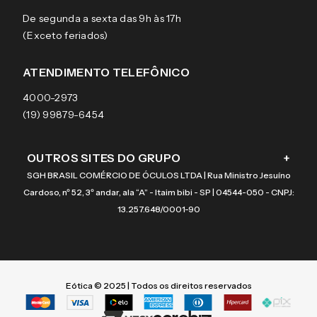
Sobre a eÓtica
Trocas e Devoluções
Ray-Ban
HORÁRIO DE ATENDIMENTO
Segurança
Entregas
Oakley
Óculos de grau
De segunda a sexta das 9h às 17h
Aviso de privacidade
Pagamentos
Tecnol
Óculos de sol
(Exceto feriados)
Termos e condições de uso
Garantias
Arnette
Lentes de contato
Meus pedidos
Vogue
Promoção
ATENDIMENTO TELEFÔNICO
Burberry
Coach
4000-2973
(19) 99879-6454
OUTROS SITES DO GRUPO
+
SGH BRASIL COMÉRCIO DE ÓCULOS LTDA | Rua Ministro Jesuíno
Cardoso, nº 52, 3º andar, ala “A” - Itaim bibi - SP | 04544-050 - CNPJ:
13.257.648/0001-90
Eótica © 2025 | Todos os direitos reservados