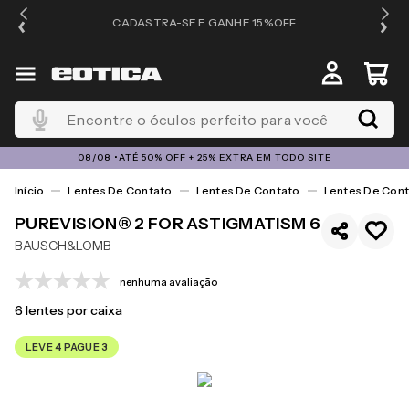
OS
CADASTRA-SE E GANHE 15%OFF
Encontre o óculos perfeito para você
08/08 •ATÉ 50% OFF + 25% EXTRA EM TODO SITE
Lentes De Contato
Lentes De Contato
Lentes De Cont
PUREVISION® 2 FOR ASTIGMATISM 6
BAUSCH&LOMB
nenhuma avaliação
6
lentes por caixa
LEVE 4 PAGUE 3