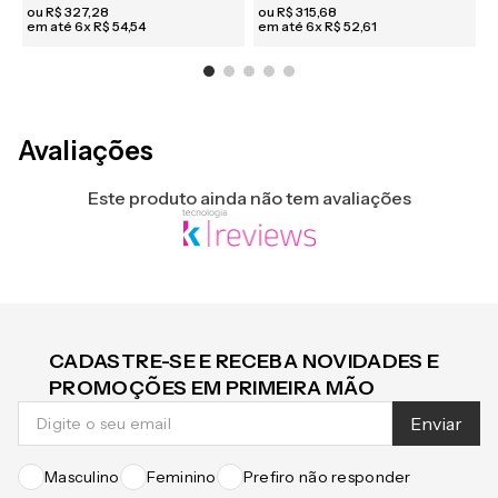
R$ 310,92
no pix
R$ 299,90
no pix
R
-
5
%
-
5
%
ou
R$
327
,
28
ou
R$
315
,
68
em até
6
x
R$
54
,
54
em até
6
x
R$
52
,
61
e
Avaliações
Este produto ainda não tem avaliações
CADASTRE-SE E RECEBA NOVIDADES E
PROMOÇÕES EM PRIMEIRA MÃO
Enviar