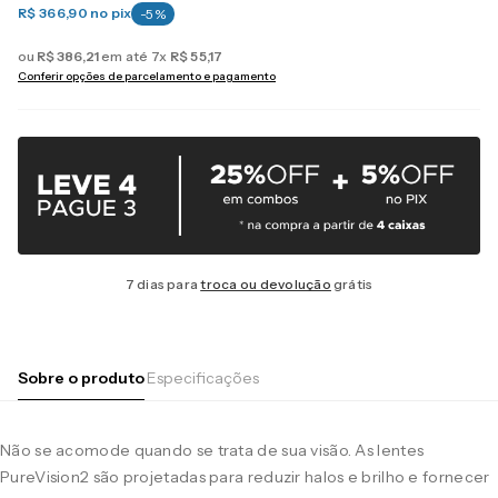
R$ 366,90
no pix
-
5
%
ou
R$
386
,
21
em até
7
x
R$
55
,
17
Conferir opções de parcelamento e pagamento
7 dias para
troca ou devolução
grátis
Sobre o produto
Especificações
Não se acomode quando se trata de sua visão. As lentes
PureVision2 são projetadas para reduzir halos e brilho e fornecer