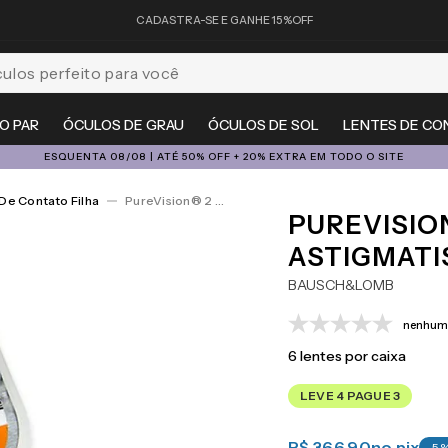
CADASTRA-SE E GANHE 15%OFF
feito para você
O PAR
ÓCULOS DE GRAU
ÓCULOS DE SOL
LENTES DE CO
ESQUENTA 08/08 | ATÉ 50% OFF + 20% EXTRA EM TODO O SITE
De Contato Filha
PureVision® 2 For Astigmatism 6
PUREVISIO
ASTIGMATI
BAUSCH&LOMB
nenhuma
6
lentes por caixa
LEVE 4 PAGUE 3
R$ 366,90
no pix
-
5