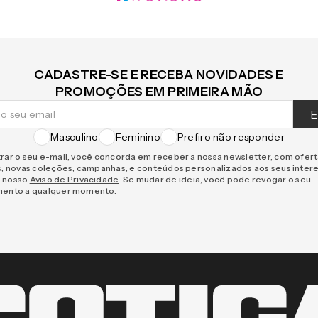
CADASTRE-SE E RECEBA NOVIDADES E
PROMOÇÕES EM PRIMEIRA MÃO
E
Masculino
Feminino
Prefiro não responder
rar o seu e-mail, você concorda em receber a nossa newsletter, com ofer
s, novas coleções, campanhas, e conteúdos personalizados aos seus inter
 nosso
Aviso de Privacidade
. Se mudar de ideia, você pode revogar o seu
mento a qualquer momento.