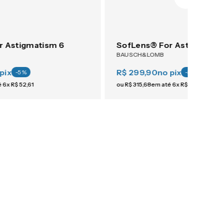
r Astigmatism 6
SofLens® For Astigmati
BAUSCH&LOMB
pix
R$ 299,90
no pix
-
5
%
-
5
%
é
6
x
R$
52
,
61
ou
R$
315
,
68
em até
6
x
R$
52
,
61