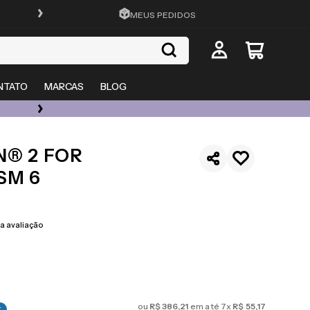
FRETE GRÁTIS EM TODO O SITE
MEUS PEDIDOS
NTATO
MARCAS
BLOG
ÓCULOS DE GRAU, SOL E LENTES COM ATÉ 50% OFF + 20% EXTRA
N® 2 FOR
SM 6
 avaliação
ou
R$
386
,
21
em até
7
x
R$
55
,
17
%