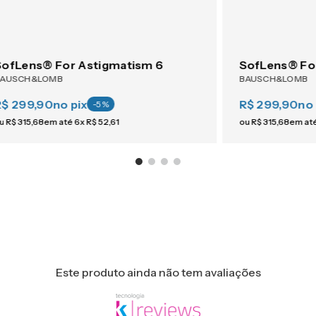
SofLens® For Astigmatism 6
SofLens® Fo
BAUSCH&LOMB
BAUSCH&LOMB
R$ 299,90
no pix
R$ 299,90
no 
-
5
%
u
R$
315
,
68
em até
6
x
R$
52
,
61
ou
R$
315
,
68
em at
Este produto ainda não tem avaliações