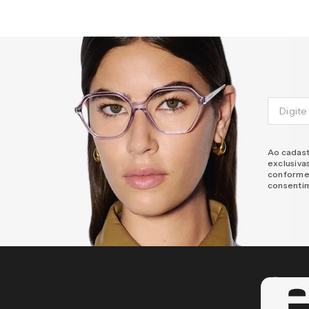
Ao cadast
exclusiva
conforme
consenti