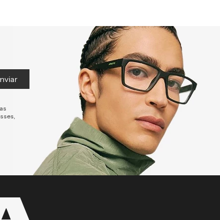
nviar
tas
esses,