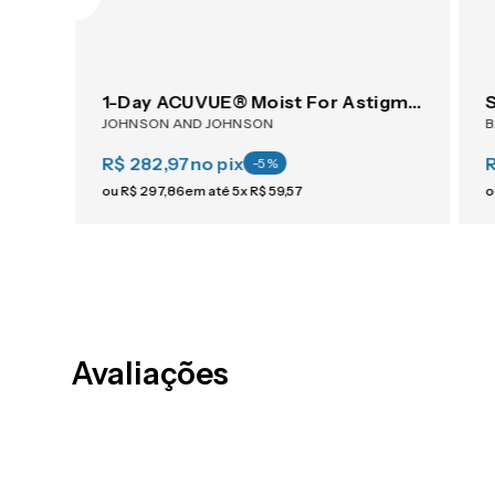
1-Day ACUVUE® Moist For Astigmatism 30
JOHNSON AND JOHNSON
R$ 282,97
no pix
-
5
%
ou
R$
297
,
86
em até
5
x
R$
59
,
57
o
Avaliações